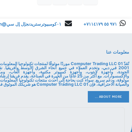
+٩٧١ ٥٥ ٧١١٤١٧٩
٠١كومبيوترستريدنجإل إل سي@gmail.com
معلومات عنا
تُعَدّ 01 Computer Trading LLC موردًا موثوقًا لمنتجات تكنولوجي
2001 في دبي، وتخدم العملاء في جميع أنحاء الشرق الأوسط وأفريقيا. ن
الجودة، وأجهزة لابتوب، وأجهزة كمبيوتر مكتبية، وأجهزة ألعاب، ومكو
والإكسسوارات. مع أكثر من 25 عامًا من الخبرة في الصناعة، يقدم فري
موثوقة، ودعم سريع. سواء كنت بحاجة إلى أحدث منتجات تكنولوجيا المعلومات 
والصيانة الاحترافية، فإن 01 Computer Trading LLC هو شريكك الموثوق في التكنولوجيا.
ABOUT MORE ...