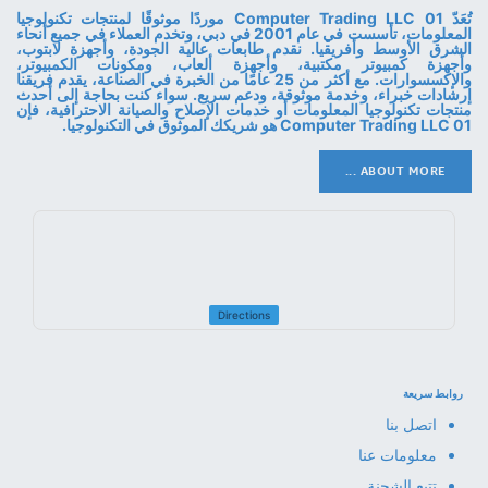
تُعَدّ 01 Computer Trading LLC موردًا موثوقًا لمنتجات تكنولوجيا
المعلومات، تأسست في عام 2001 في دبي، وتخدم العملاء في جميع أنحاء
الشرق الأوسط وأفريقيا. نقدم طابعات عالية الجودة، وأجهزة لابتوب،
وأجهزة كمبيوتر مكتبية، وأجهزة ألعاب، ومكونات الكمبيوتر،
والإكسسوارات. مع أكثر من 25 عامًا من الخبرة في الصناعة، يقدم فريقنا
إرشادات خبراء، وخدمة موثوقة، ودعم سريع. سواء كنت بحاجة إلى أحدث
منتجات تكنولوجيا المعلومات أو خدمات الإصلاح والصيانة الاحترافية، فإن
01 Computer Trading LLC هو شريكك الموثوق في التكنولوجيا.
ABOUT MORE ...
Directions
روابط سريعة
اتصل بنا
معلومات عنا
تتبع الشحنة