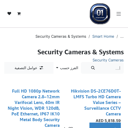
خطي للذهاب إلى المحتوى
Security Cameras & Systems
Smart Home
...
Security Cameras & Systems
Security Cameras
الفرز حسب
عوامل التصفية
Full HD 1080p Network
Hikvision DS-2CE76D0T-
Camera 2.8–12mm
LMFS Turbo HD Camera
Varifocal Lens, 40m IR
Value Series –
Night Vision, WDR 120dB,
Surveillance CCTV
PoE Ethernet, IP67 IK10
Camera
Metal Body Security
AED
5,818.59
Camera