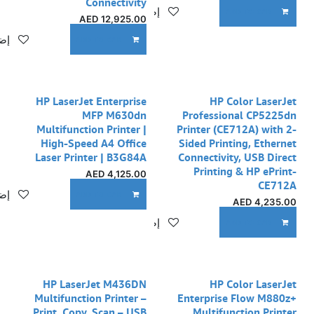
Connectivity
إضافة إلى قائمة الأمنيات
ADD TO CART
AED
12,925.00
إضا
ADD TO CART
نفدت الكمية
HP LaserJet Enterprise
HP Color LaserJet
MFP M630dn
Professional CP5225dn
Multifunction Printer |
Printer (CE712A) with 2-
High-Speed A4 Office
Sided Printing, Ethernet
Laser Printer | B3G84A
Connectivity, USB Direct
Printing & HP ePrint-
AED
4,125.00
CE712A
إضا
ADD TO CART
AED
4,235.00
إضافة إلى قائمة الأمنيات
ADD TO CART
HP LaserJet M436DN
HP Color LaserJet
Multifunction Printer –
Enterprise Flow M880z+
Print, Copy, Scan – USB
Multifunction Printer