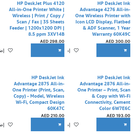
نفدت الكمية
نفدت الكمية
HP DeskJet Plus 4120
HP DeskJet Ink
All-in-One Printer White |
Advantage 4276 All-in-
Wireless | Print / Copy /
One Wireless Printer with
Scan / Fax | 35 Sheets
Icon LCD Display, Flatbed
Feeder | 1200x1200 DPI |
& ADF Scanner, 1 Year
8.5 ppm 3XV14B
Warranty 60K49C
AED
298.00
AED
300.00
إضافة إلى قائمة الأمنيات
إضا
ADD TO CART
ADD TO CART
نفدت الكمية
HP DeskJet Ink
HP DeskJet Ink
Advantage 2875 All-in-
Advantage 2876 All-in-
One Printer (Print, Scan,
One Printer – Print, Scan
Copy) - Model, Wireless
& Copy with Wi-Fi
Wi-Fi, Compact Design
Connectivity, Cement
60K47C
Color 6W7E6C
AED
210.00
AED
193.00
إضافة إلى قائمة الأمنيات
إضا
ADD TO CART
ADD TO CART