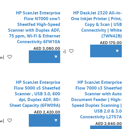
HP ScanJet Enterprise
HP DeskJet 2320 All-in-
Flow N7000 snw1
One Inkjet Printer | Print,
Sheetfed High-Speed
Copy & Scan | USB
Scanner with Duplex ADF,
Connectivity | White
75 ppm, Wi-Fi & Ethernet
(7WN42B)
Connectivity 6FW10A
AED
170.00
AED
3,080.00
إضافة إلى قائمة الأمنيات
ADD TO CART
إضا
ADD TO CART
HP ScanJet Enterprise
HP ScanJet Enterprise
Flow 5000 s5 Sheetfed
Flow 7000 s3 Sheetfed
Scanner , USB 3.0, 600
Scanner with Auto
dpi, Duplex ADF, 80-
Document Feeder | High-
Sheet Capacity (6FW09A)
Speed Duplex Scanning |
USB 2.0 & 3.0
AED
2,420.00
Connectivity L2757A
إضا
ADD TO CART
AED
2,640.00