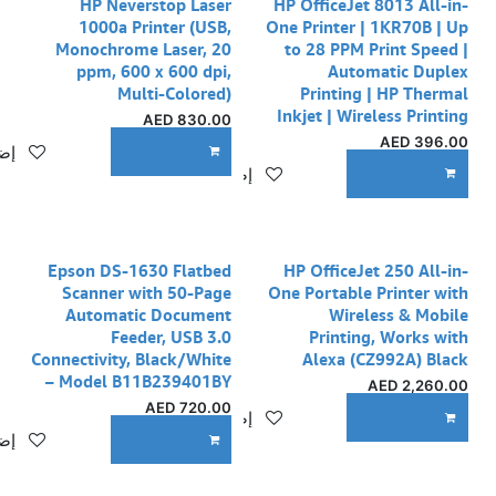
HP Neverstop Laser
HP OfficeJet 8013 All-in-
1000a Printer (USB,
One Printer | 1KR70B | Up
Monochrome Laser, 20
to 28 PPM Print Speed |
ppm, 600 x 600 dpi,
Automatic Duplex
Multi-Colored)
Printing | HP Thermal
Inkjet | Wireless Printing
AED
830.00
AED
396.00
إضا
ADD TO CART
إضافة إلى قائمة الأمنيات
ADD TO CART
نفدت الكمية
Epson DS-1630 Flatbed
HP OfficeJet 250 All-in-
Scanner with 50-Page
One Portable Printer with
Automatic Document
Wireless & Mobile
Feeder, USB 3.0
Printing, Works with
Connectivity, Black/White
Alexa (CZ992A) Black
– Model B11B239401BY
AED
2,260.00
AED
720.00
إضافة إلى قائمة الأمنيات
ADD TO CART
إضا
ADD TO CART