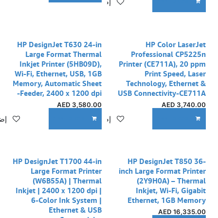
إضافة إلى قائمة الأمنيات
ADD TO CART
HP DesignJet T630 24-in
HP Color LaserJet
Large Format Thermal
Professional CP5225n
Inkjet Printer (5HB09D),
Printer (CE711A), 20 ppm
Wi-Fi, Ethernet, USB, 1GB
Print Speed, Laser
Memory, Automatic Sheet
Technology, Ethernet &
Feeder, 2400 x 1200 dpi-
USB Connectivity-CE711A
AED
3,580.00
AED
3,740.00
إضافة إلى قائمة الأمنيات
إضا
ADD TO CART
ADD TO CART
HP DesignJet T1700 44-in
HP DesignJet T850 36-
Large Format Printer
inch Large Format Printer
(W6B55A) | Thermal
(2Y9H0A) – Thermal
Inkjet | 2400 x 1200 dpi |
Inkjet, Wi-Fi, Gigabit
6-Color Ink System |
Ethernet, 1GB Memory
Ethernet & USB
AED
16,335.00