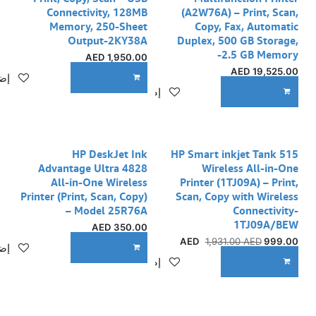
Connectivity, 128MB
(A2W76A) – Print, Scan,
Memory, 250-Sheet
Copy, Fax, Automatic
Output-2KY38A
Duplex, 500 GB Storage,
2.5 GB Memory-
AED
1,950.00
AED
19,525.00
إضا
ADD TO CART
إضافة إلى قائمة الأمنيات
ADD TO CART
نفدت الكمية
HP DeskJet Ink
HP Smart inkjet Tank 515
Advantage Ultra 4828
Wireless All-in-One
All-in-One Wireless
Printer (1TJ09A) – Print,
Printer (Print, Scan, Copy)
Scan, Copy with Wireless
– Model 25R76A
Connectivity-
1TJ09A/BEW
AED
350.00
1,931.00
AED
AED
999.00
إضا
ADD TO CART
إضافة إلى قائمة الأمنيات
ADD TO CART