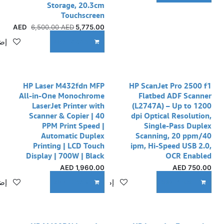
Storage, 20.3cm
Touchscreen
6,500.00
AED
AED
5,775.00
إضا
ADD TO CART
HP Laser M432fdn MFP
HP ScanJet Pro 2500 f1
All-in-One Monochrome
Flatbed ADF Scanner
LaserJet Printer with
(L2747A) – Up to 1200
Scanner & Copier | 40
dpi Optical Resolution,
PPM Print Speed |
Single-Pass Duplex
Automatic Duplex
Scanning, 20 ppm/40
Printing | LCD Touch
ipm, Hi-Speed USB 2.0,
Display | 700W | Black
OCR Enabled
AED
1,960.00
AED
750.00
إضافة إلى قائمة الأمنيات
إضا
ADD TO CART
ADD TO CART