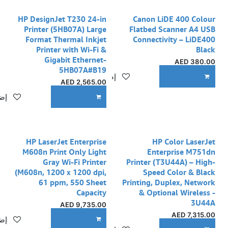
نفدت الكمية
HP DesignJet T230 24-in
Canon LiDE 400 Colour
Printer (5HB07A) Large
Flatbed Scanner A4 USB
Format Thermal Inkjet
Connectivity – LiDE400
Printer with Wi-Fi &
Black
Gigabit Ethernet-
AED
380.00
5HB07A#B19
إضافة إلى قائمة الأمنيات
ADD TO CART
AED
2,565.00
إضا
ADD TO CART
HP LaserJet Enterprise
HP Color LaserJet
M608n Print Only Light
Enterprise M751dn
Gray Wi-Fi Printer
Printer (T3U44A) – High-
(M608n, 1200 x 1200 dpi,
Speed Color & Black
61 ppm, 550 Sheet
Printing, Duplex, Network
Capacity
& Optional Wireless -
3U44A
AED
9,735.00
AED
7,315.00
إضا
ADD TO CART