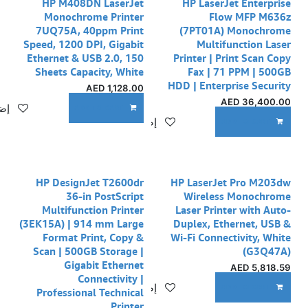
نفدت الكمية
HP M408DN LaserJet
HP LaserJet Enterprise
Monochrome Printer
Flow MFP M636z
7UQ75A, 40ppm Print
(7PT01A) Monochrome
Speed, 1200 DPI, Gigabit
Multifunction Laser
Ethernet & USB 2.0, 150
Printer | Print Scan Copy
Sheets Capacity, White
Fax | 71 PPM | 500GB
HDD | Enterprise Security
AED
1,128.00
AED
36,400.00
إضا
ADD TO CART
إضافة إلى قائمة الأمنيات
ADD TO CART
نفدت الكمية
HP DesignJet T2600dr
HP LaserJet Pro M203dw
36-in PostScript
Wireless Monochrome
Multifunction Printer
Laser Printer with Auto-
(3EK15A) | 914 mm Large
Duplex, Ethernet, USB &
Format Print, Copy &
Wi-Fi Connectivity, White
Scan | 500GB Storage |
(G3Q47A)
Gigabit Ethernet
AED
5,818.59
Connectivity |
إضافة إلى قائمة الأمنيات
ADD TO CART
Professional Technical
Printer