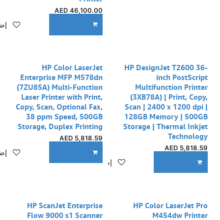
AED
46,100.00
إضا
ADD TO CART
نفدت الكمية
نفدت الكمية
HP Color LaserJet
HP DesignJet T2600 36-
Enterprise MFP M578dn
inch PostScript
(7ZU85A) Multi-Function
Multifunction Printer
Laser Printer with Print,
(3XB78A) | Print, Copy,
Copy, Scan, Optional Fax,
Scan | 2400 x 1200 dpi |
38 ppm Speed, 500GB
128GB Memory | 500GB
Storage, Duplex Printing
Storage | Thermal Inkjet
Technology
AED
5,818.59
AED
5,818.59
إضا
ADD TO CART
إضافة إلى قائمة الأمنيات
ADD TO CART
نفدت الكمية
HP ScanJet Enterprise
HP Color LaserJet Pro
Flow 9000 s1 Scanner
M454dw Printer