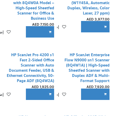
with 8Q4W0A Model –
(W1Y45A, Automatic
High-Speed Sheetfed
Duplex, Wireless, Color
Scanner for Office &
Laser, 27 ppm)
Business Use
AED
3,977.00
AED
7,150.00
إضافة إلى قائمة الأمنيات
ADD TO CART
إضا
ADD TO CART
HP ScanJet Pro 4200 s1
HP ScanJet Enterprise
Fast 2-Sided Office
Flow N9000 sn1 Scanner
Scanner with Auto
(8Q4W1A) | High-Speed
Document Feeder, USB &
Sheetfed Scanner with
Ethernet Connectivity, 50-
Duplex ADF & Multi-
Page ADF (8Q4W2A)
Format Support
AED
1,925.00
AED
7,920.00
إضافة إلى قائمة الأمنيات
إضا
ADD TO CART
ADD TO CART