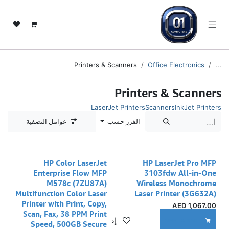
خطي للذهاب إلى المحتوى
Printers & Scanners
Office Electronics
...
Printers & Scanners
LaserJet Printers
Scanners
InkJet Printers
الفرز حسب
عوامل التصفية
HP Color LaserJet
HP LaserJet Pro MFP
Enterprise Flow MFP
3103fdw All-in-One
M578c (7ZU87A)
Wireless Monochrome
Multifunction Color Laser
Laser Printer (3G632A)
Printer with Print, Copy,
AED
1,067.00
Scan, Fax, 38 PPM Print
إضافة إلى قائمة الأمنيات
ADD TO CART
Speed, 500GB Secure