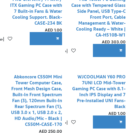
ITX Gaming PC Case with
Case with Tempered Glass
7 Built-in Fans & Water
Side Panel, USB Type-C
Cooling Support. Black-
Front Port, Cable
CASE-234 BK
Management & Water-
Cooling Ready – White |
AED
1.00
CA-H510B-W1
إضا
ADD TO CART
AED
303.00
إضافة إلى قائمة الأمنيات
ADD TO CART
نفدت الكمية
Abkoncore C550M Mini
WJCOOLMAN Y60 PRO
Tower Computer Case,
7UNI LCD Mid-Tower
Front Mesh Design Case,
Gaming PC Case with 8.1-
Built-In Front Spectrum
Inch IPS Display and 7
Fan (3), 120mm Built-In
Pre-Installed UNI Fans-
Rear Spectrum Fan (1),
Black
USB 3.0 x 1, USB 2.0 x 2,
AED
1.00
HD Audio/Mic - Black |
إضافة إلى قائمة الأمنيات
ADD TO CART
C550M-CASE-170
AED
250.00