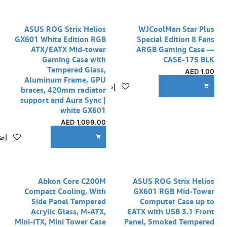
ASUS ROG Strix Helios
WJCoolMan Star Plus
GX601 White Edition RGB
Special Edition 8 Fans
ATX/EATX Mid-tower
ARGB Gaming Case —
Gaming Case with
CASE-175 BLK
Tempered Glass,
AED
1.00
Aluminum Frame, GPU
إضافة إلى قائمة الأمنيات
ADD TO CART
braces, 420mm radiator
support and Aura Sync |
white GX601
AED
1,099.00
إضا
ADD TO CART
Abkon Core C200M
ASUS ROG Strix Helios
Compact Cooling, With
GX601 RGB Mid-Tower
Side Panel Tempered
Computer Case up to
Acrylic Glass, M-ATX,
EATX with USB 3.1 Front
Mini-ITX, Mini Tower Case
Panel, Smoked Tempered