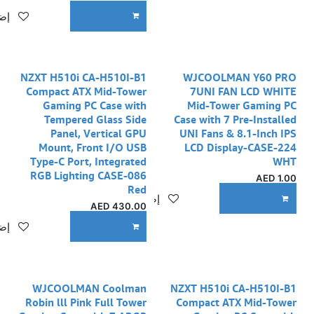
إضا
ADD TO CART
NZXT H510i CA-H510I-B1
WJCOOLMAN Y60 PRO
Compact ATX Mid-Tower
7UNI FAN LCD WHITE
Gaming PC Case with
Mid-Tower Gaming PC
Tempered Glass Side
Case with 7 Pre-Installed
Panel, Vertical GPU
UNI Fans & 8.1-Inch IPS
Mount, Front I/O USB
LCD Display-CASE-224
Type-C Port, Integrated
WHT
RGB Lighting CASE-086
AED
1.00
Red
إضافة إلى قائمة الأمنيات
ADD TO CART
AED
430.00
إضا
ADD TO CART
WJCOOLMAN Coolman
NZXT H510i CA-H510I-B1
Robin lll Pink Full Tower
Compact ATX Mid-Tower