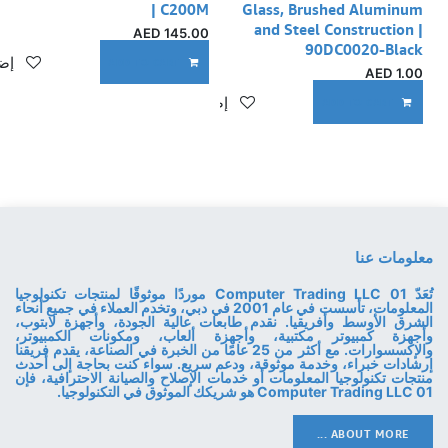
| C200M
Glass, Brushed Aluminum
and Steel Construction |
AED
145.00
90DC0020-Black
إضا
ADD TO CART
AED
1.00
إضافة إلى قائمة الأمنيات
ADD TO CART
معلومات عنا
تُعَدّ 01 Computer Trading LLC موردًا موثوقًا لمنتجات تكنولوجيا
المعلومات، تأسست في عام 2001 في دبي، وتخدم العملاء في جميع أنحاء
الشرق الأوسط وأفريقيا. نقدم طابعات عالية الجودة، وأجهزة لابتوب،
وأجهزة كمبيوتر مكتبية، وأجهزة ألعاب، ومكونات الكمبيوتر،
والإكسسوارات. مع أكثر من 25 عامًا من الخبرة في الصناعة، يقدم فريقنا
إرشادات خبراء، وخدمة موثوقة، ودعم سريع. سواء كنت بحاجة إلى أحدث
منتجات تكنولوجيا المعلومات أو خدمات الإصلاح والصيانة الاحترافية، فإن
01 Computer Trading LLC هو شريكك الموثوق في التكنولوجيا.
ABOUT MORE ...