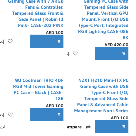
Gaming Case with 7 ARGB
Gaming PC Case with
Fans & Controller,
Tempered Glass Side
Tempered Glass Front &
Panel, Vertical GPU
Side Panel | Robin lll
Mount, Front I/O USB
Pink- CASE-202 PINK
Type-C Port, Integrated
RGB Lighting CASE-086
AED
1.00
BK
إضا
ADD TO CART
AED
420.00
إضافة إلى قائمة الأمنيات
ADD TO CART
WJ Coolman TRIO 4DF
NZXT H210 Mini-ITX PC
RGB Mid Tower Gaming
Gaming Case with USB
PC Case – Black | CASE-
Type-C Front I/O,
186
Tempered Glass Side
Panel & Advanced Cable
AED
1.00
Management Non i Series
إضا
ADD TO CART
AED
1.00
Compare
إضافة إلى قائمة الأمنيات
ADD TO CART