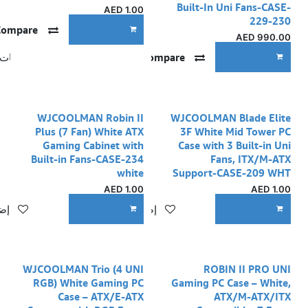
Built-In Uni Fans-CASE-
AED
1.00
229-230
Compare
ADD TO CART
AED
990.00
Compare
إضافة إلى قائمة الأمنيات
ADD TO CART
WJCOOLMAN Robin II
WJCOOLMAN Blade Elite
Plus (7 Fan) White ATX
3F White Mid Tower PC
Gaming Cabinet with
Case with 3 Built-in Uni
Built-in Fans-CASE-234
Fans, ITX/M-ATX
white
Support-CASE-209 WHT
AED
1.00
AED
1.00
إضافة إلى قائمة الأمنيات
إضا
ADD TO CART
ADD TO CART
WJCOOLMAN Trio (4 UNI
ROBIN II PRO UNI
RGB) White Gaming PC
Gaming PC Case – White,
Case – ATX/E-ATX
ATX/M-ATX/ITX