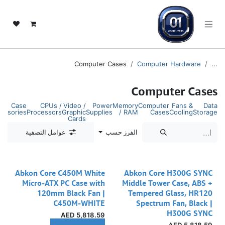
خطي للذهاب إلى المحتوى
Computer Cases
Computer Hardware
...
Computer Cases
Case
CPUs /
Video /
Power
Memory
Computer
Fans &
Data
essories
Processors
Graphic
Supplies
/ RAM
Cases
Cooling
Storage
Cards
الفرز حسب
عوامل التصفية
Abkon Core C450M White
Abkon Core H300G SYNC
Micro-ATX PC Case with
Middle Tower Case, ABS +
120mm Black Fan |
Tempered Glass, HR120
C450M-WHITE
Spectrum Fan, Black |
H300G SYNC
AED
5,818.59