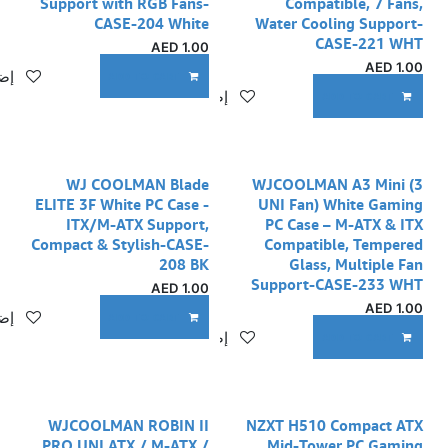
Support with RGB Fans-
Compatible, 7 Fans,
CASE-204 White
Water Cooling Support-
CASE-221 WHT
AED
1.00
AED
1.00
إضا
ADD TO CART
إضافة إلى قائمة الأمنيات
ADD TO CART
WJ COOLMAN Blade
WJCOOLMAN A3 Mini (3
ELITE 3F White PC Case -
UNI Fan) White Gaming
ITX/M-ATX Support,
PC Case – M-ATX & ITX
Compact & Stylish-CASE-
Compatible, Tempered
208 BK
Glass, Multiple Fan
Support-CASE-233 WHT
AED
1.00
AED
1.00
إضا
ADD TO CART
إضافة إلى قائمة الأمنيات
ADD TO CART
WJCOOLMAN ROBIN II
NZXT H510 Compact ATX
PRO UNI ATX / M-ATX /
Mid-Tower PC Gaming