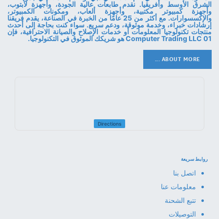
الشرق الأوسط وأفريقيا. نقدم طابعات عالية الجودة، وأجهزة لابتوب،
وأجهزة كمبيوتر مكتبية، وأجهزة ألعاب، ومكونات الكمبيوتر،
والإكسسوارات. مع أكثر من 25 عامًا من الخبرة في الصناعة، يقدم فريقنا
إرشادات خبراء، وخدمة موثوقة، ودعم سريع. سواء كنت بحاجة إلى أحدث
منتجات تكنولوجيا المعلومات أو خدمات الإصلاح والصيانة الاحترافية، فإن
01 Computer Trading LLC هو شريكك الموثوق في التكنولوجيا.
ABOUT MORE ...
Directions
روابط سريعة
اتصل بنا
معلومات عنا
تتبع الشحنة
التوصيلات