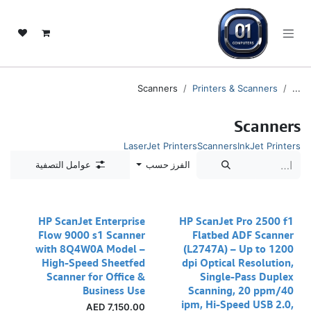
خطي للذهاب إلى المحتوى
Scanners
Printers & Scanners
...
Scanners
LaserJet Printers
Scanners
InkJet Printers
الفرز حسب
عوامل التصفية
HP ScanJet Enterprise
HP ScanJet Pro 2500 f1
Flow 9000 s1 Scanner
Flatbed ADF Scanner
with 8Q4W0A Model –
(L2747A) – Up to 1200
High-Speed Sheetfed
dpi Optical Resolution,
Scanner for Office &
Single-Pass Duplex
Business Use
Scanning, 20 ppm/40
ipm, Hi-Speed USB 2.0,
AED
7,150.00