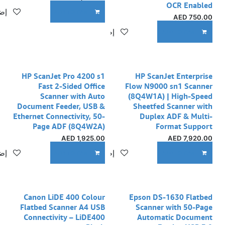
OCR Enabled
إضا
ADD TO CART
AED
750.00
إضافة إلى قائمة الأمنيات
ADD TO CART
HP ScanJet Pro 4200 s1
HP ScanJet Enterprise
Fast 2-Sided Office
Flow N9000 sn1 Scanner
Scanner with Auto
(8Q4W1A) | High-Speed
Document Feeder, USB &
Sheetfed Scanner with
Ethernet Connectivity, 50-
Duplex ADF & Multi-
Page ADF (8Q4W2A)
Format Support
AED
1,925.00
AED
7,920.00
إضافة إلى قائمة الأمنيات
إضا
ADD TO CART
ADD TO CART
نفدت الكمية
Canon LiDE 400 Colour
Epson DS-1630 Flatbed
Flatbed Scanner A4 USB
Scanner with 50-Page
Connectivity – LiDE400
Automatic Document