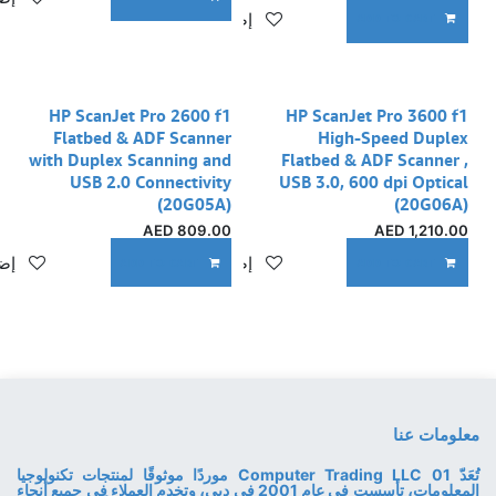
إضافة إلى قائمة الأمنيات
ADD TO CART
HP ScanJet Pro 2600 f1
HP ScanJet Pro 3600 f1
Flatbed & ADF Scanner
High-Speed Duplex
with Duplex Scanning and
Flatbed & ADF Scanner ,
USB 2.0 Connectivity
USB 3.0, 600 dpi Optical
(20G05A)
(20G06A)
AED
809.00
AED
1,210.00
إضافة إلى قائمة الأمنيات
إضا
ADD TO CART
ADD TO CART
معلومات عنا
تُعَدّ 01 Computer Trading LLC موردًا موثوقًا لمنتجات تكنولوجيا
المعلومات، تأسست في عام 2001 في دبي، وتخدم العملاء في جميع أنحاء