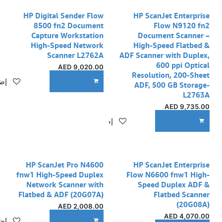
HP Digital Sender Flow
HP ScanJet Enterprise
8500 fn2 Document
Flow N9120 fn2
Capture Workstation
Document Scanner –
High-Speed Network
High-Speed Flatbed &
Scanner L2762A
ADF Scanner with Duplex,
600 ppi Optical
AED
9,020.00
Resolution, 200-Sheet
إضا
ADD TO CART
ADF, 500 GB Storage-
L2763A
AED
9,735.00
إضافة إلى قائمة الأمنيات
ADD TO CART
HP ScanJet Pro N4600
HP ScanJet Enterprise
fnw1 High-Speed Duplex
Flow N6600 fnw1 High-
Network Scanner with
Speed Duplex ADF &
Flatbed & ADF (20G07A)
Flatbed Scanner
(20G08A)
AED
2,008.00
AED
4,070.00
إضا
ADD TO CART