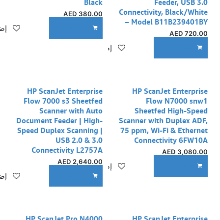
Black
Feeder, USB 3.0
Connectivity, Black/White
AED
380.00
– Model B11B239401BY
إضا
ADD TO CART
AED
720.00
إضافة إلى قائمة الأمنيات
ADD TO CART
HP ScanJet Enterprise
HP ScanJet Enterprise
Flow 7000 s3 Sheetfed
Flow N7000 snw1
Scanner with Auto
Sheetfed High-Speed
Document Feeder | High-
Scanner with Duplex ADF,
Speed Duplex Scanning |
75 ppm, Wi-Fi & Ethernet
USB 2.0 & 3.0
Connectivity 6FW10A
Connectivity L2757A
AED
3,080.00
AED
2,640.00
إضافة إلى قائمة الأمنيات
ADD TO CART
إضا
ADD TO CART
HP ScanJet Pro N4000
HP ScanJet Enterprise