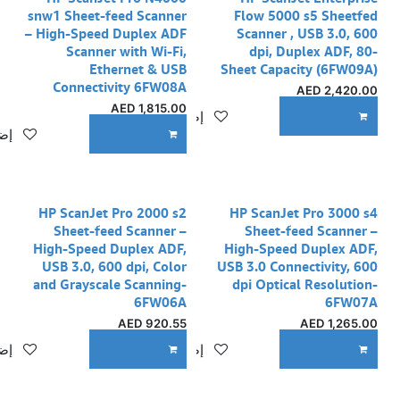
snw1 Sheet-feed Scanner
Flow 5000 s5 Sheetfed
– High-Speed Duplex ADF
Scanner , USB 3.0, 600
Scanner with Wi-Fi,
dpi, Duplex ADF, 80-
Ethernet & USB
Sheet Capacity (6FW09A)
Connectivity 6FW08A
AED
2,420.00
AED
1,815.00
إضافة إلى قائمة الأمنيات
ADD TO CART
إضا
ADD TO CART
HP ScanJet Pro 2000 s2
HP ScanJet Pro 3000 s4
Sheet-feed Scanner –
Sheet-feed Scanner –
High-Speed Duplex ADF,
High-Speed Duplex ADF,
USB 3.0, 600 dpi, Color
USB 3.0 Connectivity, 600
and Grayscale Scanning-
dpi Optical Resolution-
6FW06A
6FW07A
AED
920.55
AED
1,265.00
إضافة إلى قائمة الأمنيات
إضا
ADD TO CART
ADD TO CART