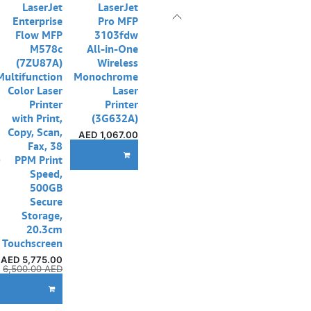
LaserJet
LaserJet
Enterprise
Pro MFP
Flow MFP
3103fdw
M578c
All-in-One
(7ZU87A)
Wireless
Multifunction
Monochrome
Color Laser
Laser
Printer
Printer
with Print,
(3G632A)
Copy, Scan,
AED
1,067.00
Fax, 38
إ
ADD TO CART
PPM Print
Speed,
500GB
Secure
Storage,
20.3cm
Touchscreen
AED
5,775.00
6,500.00
AED
DD TO CART