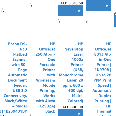
AED
5,818.59
إضافة إلى قائمة الأمنيات
ADD TO CART
إضافة إلى قائمة الأم
ADD TO CART
إضافة إلى قائمة الأمنيات
A
نفدت الكمية
Epson DS-
HP
HP
HP
1630
OfficeJet
Neverstop
OfficeJet
Flatbed
250 All-in-
Laser
8013 All-
Scanner
One
1000a
in-One
with 50-
Portable
Printer
Printer |
Page
Printer
(USB,
1KR70B |
Automatic
with
Monochrome
Up to 28
Document
Wireless &
Laser, 20
PPM Print
Feeder,
Mobile
ppm, 600 x
Speed |
USB 3.0
Printing,
600 dpi,
Automatic
Connectivity,
Works
Multi-
Duplex
Black/White
with Alexa
Colored)
Printing |
– Model
(CZ992A)
HP
AED
830.00
B11B239401BY
Black
Thermal
إضافة إلى قائمة الأم
ADD TO CART