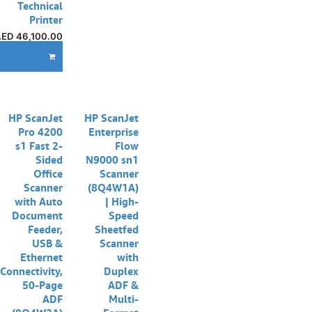
Technical
Printer
AED
46,100.00
DD TO CART
HP ScanJet
HP ScanJet
Pro 4200
Enterprise
s1 Fast 2-
Flow
Sided
N9000 sn1
Office
Scanner
Scanner
(8Q4W1A)
with Auto
| High-
Document
Speed
Feeder,
Sheetfed
USB &
Scanner
Ethernet
with
Connectivity,
Duplex
50-Page
ADF &
ADF
Multi-