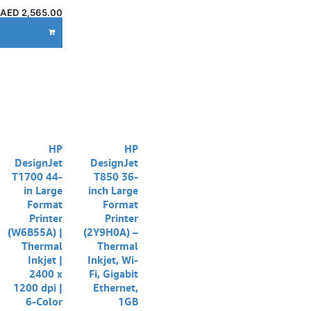
AED
2,565.00
DD TO CART
HP
HP
DesignJet
DesignJet
T1700 44-
T850 36-
in Large
inch Large
Format
Format
Printer
Printer
(W6B55A) |
(2Y9H0A) –
Thermal
Thermal
Inkjet |
Inkjet, Wi-
2400 x
Fi, Gigabit
1200 dpi |
Ethernet,
6-Color
1GB