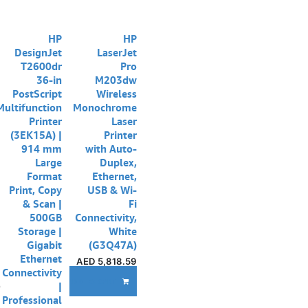
نفدت الكمية
HP
HP
DesignJet
LaserJet
T2600dr
Pro
36-in
M203dw
PostScript
Wireless
Multifunction
Monochrome
Printer
Laser
(3EK15A) |
Printer
914 mm
with Auto-
Large
Duplex,
Format
Ethernet,
Print, Copy
USB & Wi-
& Scan |
Fi
500GB
Connectivity,
Storage |
White
Gigabit
(G3Q47A)
Ethernet
AED
5,818.59
Connectivity
إ
ADD TO CART
|
Professional