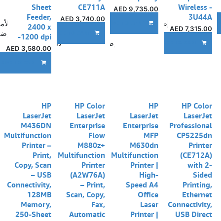
Sheet
CE711A
Wireless -
AED
9,735.00
Feeder,
3U44A
AED
3,740.00
إضافة إلى قائمة الأمنيات
إضافة إلى قائمة الأم
ADD TO CART
A
2400 x
AED
7,315.00
إضا
ADD TO CART
1200 dpi-
إضافة إلى قائمة الأمنيات
ADD TO CART
AED
3,580.00
ADD TO CART
نفدت الكمية
HP
HP Color
HP
HP Color
LaserJet
LaserJet
LaserJet
LaserJet
M436DN
Enterprise
Enterprise
Professional
Multifunction
Flow
MFP
CP5225dn
Printer –
M880z+
M630dn
Printer
Print,
Multifunction
Multifunction
(CE712A)
Copy, Scan
Printer
Printer |
with 2-
– USB
(A2W76A)
High-
Sided
Connectivity,
– Print,
Speed A4
Printing,
128MB
Scan, Copy,
Office
Ethernet
Memory,
Fax,
Laser
Connectivity,
250-Sheet
Automatic
Printer |
USB Direct