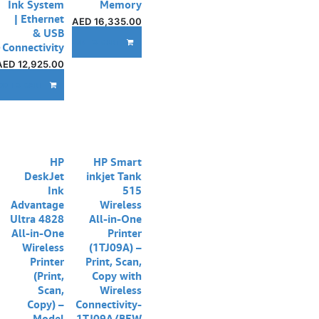
Ink System
Memory
| Ethernet
AED
16,335.00
& USB
إ
ADD TO CART
Connectivity
AED
12,925.00
DD TO CART
نفدت الكمية
HP
HP Smart
DeskJet
inkjet Tank
Ink
515
Advantage
Wireless
Ultra 4828
All-in-One
All-in-One
Printer
Wireless
(1TJ09A) –
Printer
Print, Scan,
(Print,
Copy with
Scan,
Wireless
Copy) –
Connectivity-
Model
1TJ09A/BEW