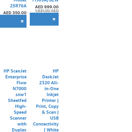
25R76A
AED
999.00
1,931.00
AED
AED
350.00
إ
ADD TO CART
DD TO CART
HP ScanJet
HP
Enterprise
DeskJet
Flow
2320 All-
N7000
in-One
snw1
Inkjet
Sheetfed
Printer |
High-
Print, Copy
Speed
& Scan |
Scanner
USB
with
Connectivity
Duplex
| White