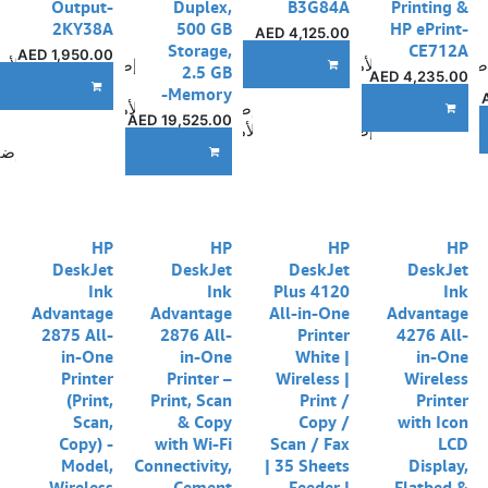
Output-
Duplex,
B3G84A
Printing &
2KY38A
500 GB
HP ePrint-
AED
4,125.00
Storage,
CE712A
AED
1,950.00
ضافة إلى قائمة الأمنيات
إضافة إلى قائمة الأم
ADD TO CART
2.5 GB
AED
4,235.00
ADD TO CART
Memory-
إضافة إلى قائمة الأمنيات
ADD TO CART
AED
19,525.00
إضافة إلى قائمة الأمنيات
A
إضا
ADD TO CART
نفدت الكمية
نفدت الكمية
نفدت الكمية
HP
HP
HP
HP
DeskJet
DeskJet
DeskJet
DeskJet
Ink
Ink
Plus 4120
Ink
Advantage
Advantage
All-in-One
Advantage
2875 All-
2876 All-
Printer
4276 All-
in-One
in-One
White |
in-One
Printer
Printer –
Wireless |
Wireless
(Print,
Print, Scan
Print /
Printer
Scan,
& Copy
Copy /
with Icon
Copy) -
with Wi-Fi
Scan / Fax
LCD
Model,
Connectivity,
| 35 Sheets
Display,
Wireless
Cement
Feeder |
Flatbed &