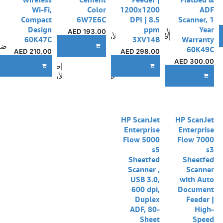
Wi-Fi,
Color
1200x1200
ADF
Compact
6W7E6C
DPI | 8.5
Scanner, 1
Design
ppm
Year
AED
193.00
ضافة إلى قائمة الأمنيات
إضافة إلى قائمة الأمنيات
A
60K47C
3XV14B
Warranty
إضا
ADD TO CART
60K49C
AED
210.00
AED
298.00
AED
300.00
إضافة إلى قائمة الأم
ADD TO CART
ADD TO CART
إضافة إلى قائمة الأمنيات
ADD TO CART
HP ScanJet
HP ScanJet
Enterprise
Enterprise
Flow 5000
Flow 7000
s5
s3
Sheetfed
Sheetfed
Scanner ,
Scanner
USB 3.0,
with Auto
600 dpi,
Document
Duplex
Feeder |
ADF, 80-
High-
Sheet
Speed