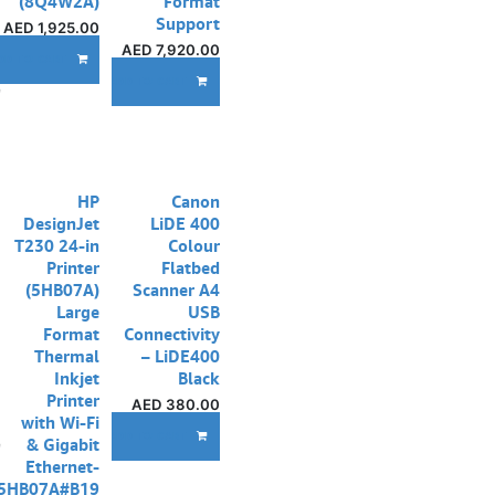
(8Q4W2A)
Format
Support
AED
1,925.00
AED
7,920.00
DD TO CART
إ
ADD TO CART
نفدت الكمية
HP
Canon
DesignJet
LiDE 400
T230 24-in
Colour
Printer
Flatbed
(5HB07A)
Scanner A4
Large
USB
Format
Connectivity
Thermal
– LiDE400
Inkjet
Black
Printer
AED
380.00
with Wi-Fi
إ
ADD TO CART
& Gigabit
Ethernet-
5HB07A#B19