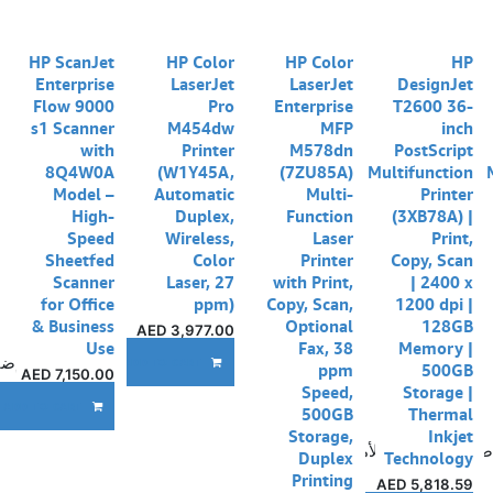
نفدت الكمية
نفدت الكمية
نفدت الكمية
HP ScanJet
HP Color
HP Color
HP
Enterprise
LaserJet
LaserJet
DesignJet
Flow 9000
Pro
Enterprise
T2600 36-
s1 Scanner
M454dw
MFP
inch
with
Printer
M578dn
PostScript
8Q4W0A
(W1Y45A,
(7ZU85A)
Multifunction
Model –
Automatic
Multi-
Printer
High-
Duplex,
Function
(3XB78A) |
Speed
Wireless,
Laser
Print,
Sheetfed
Color
Printer
Copy, Scan
Scanner
Laser, 27
with Print,
| 2400 x
for Office
ppm)
Copy, Scan,
1200 dpi |
& Business
Optional
128GB
AED
3,977.00
Use
Fax, 38
Memory |
إضا
ADD TO CART
ppm
500GB
AED
7,150.00
Speed,
Storage |
ADD TO CART
500GB
Thermal
Storage,
Inkjet
ضافة إلى قائمة الأمنيات
Duplex
Technology
Printing
AED
5,818.59