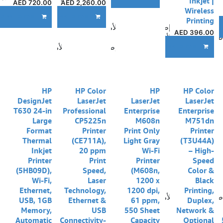
Inkjet |
AED
720.00
AED
2,260.00
Wireless
إضا
ADD TO CART
ADD TO CART
Printing
إضافة إلى قائمة الأمنيات
A
AED
396.00
ضافة إلى قائمة الأمنيات
إضافة إلى قائمة الأمنيات
ADD TO CART
HP
HP Color
HP
HP Color
DesignJet
LaserJet
LaserJet
LaserJet
T630 24-in
Professional
Enterprise
Enterprise
Large
CP5225n
M608n
M751dn
Format
Printer
Print Only
Printer
Thermal
(CE711A),
Light Gray
(T3U44A)
Inkjet
20 ppm
Wi-Fi
– High-
Printer
Print
Printer
Speed
(5HB09D),
Speed,
(M608n,
Color &
Wi-Fi,
Laser
1200 x
Black
Ethernet,
Technology,
1200 dpi,
Printing,
ضافة إلى قائمة الأمنيات
USB, 1GB
Ethernet &
61 ppm,
Duplex,
Memory,
USB
550 Sheet
Network &
Automatic
Connectivity-
Capacity
Optional