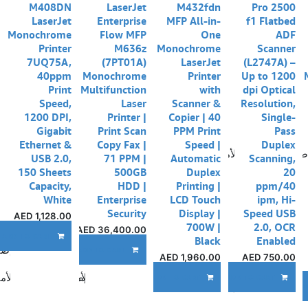
M408DN
LaserJet
M432fdn
Pro 2500
LaserJet
Enterprise
MFP All-in-
f1 Flatbed
Monochrome
Flow MFP
One
ADF
Printer
M636z
Monochrome
Scanner
7UQ75A,
(7PT01A)
LaserJet
(L2747A) –
40ppm
Monochrome
Printer
Up to 1200
Print
Multifunction
with
dpi Optical
Speed,
Laser
Scanner &
Resolution,
1200 DPI,
Printer |
Copier | 40
Single-
Gigabit
Print Scan
PPM Print
Pass
Ethernet &
Copy Fax |
Speed |
Duplex
ضافة إلى قائمة الأمنيات
USB 2.0,
71 PPM |
Automatic
Scanning,
150 Sheets
500GB
Duplex
20
Capacity,
HDD |
Printing |
ppm/40
White
Enterprise
LCD Touch
ipm, Hi-
Security
Display |
Speed USB
AED
1,128.00
700W |
2.0, OCR
AED
36,400.00
ADD TO CART
Black
Enabled
إضا
ADD TO CART
AED
1,960.00
AED
750.00
إضافة إلى قائمة الأمنيات
إضافة إلى قائمة الأم
ADD TO CART
ADD TO CART
إضافة إلى قائمة الأمنيات
A