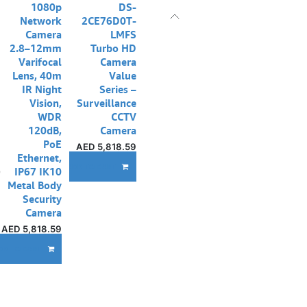
1080p
DS-
Network
2CE76D0T-
Camera
LMFS
2.8–12mm
Turbo HD
Varifocal
Camera
Lens, 40m
Value
IR Night
Series –
Vision,
Surveillance
WDR
CCTV
120dB,
Camera
PoE
AED
5,818.59
Ethernet,
إ
ADD TO CART
IP67 IK10
Metal Body
Security
Camera
AED
5,818.59
DD TO CART