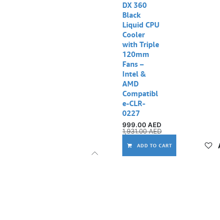
DX 360
Black
Liquid CPU
Cooler
with Triple
120mm
Fans –
Intel &
AMD
Compatibl
e-CLR-
0227
999.00
AED
1,931.00
AED
ADD TO CART