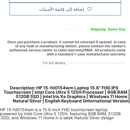
إضافة إلى قائمة الأمنيات
Free
delivery -
Shipping: Same-Day
Once you purchase a product, it cannot be returned if opened. In case
of any fault or manufacturing defect, please contact the vendor’s
authorized service center to claim warranty/RMA. All products come
with a standard 1-year manufacturer warranty.
For full details,
Visit our Terms & Conditions page.
Description: HP 15-fd0154wm Laptop 15.6" FHD IPS
Touchscreen | Intel Core Ultra 5 125H Processor | 8GB RAM |
512GB SSD | Intel Iris Xe Graphics | Windows 11 Home |
Natural Silver | English Keyboard (International Version)
HP 15-fd0154wm is a 15.6-inch FHD touchscreen laptop
powered by Intel Core Ultra 5 125H, featuring 8GB RAM, 512GB
SSD, and Windows 11 Home in a sleek Natural Silver design.