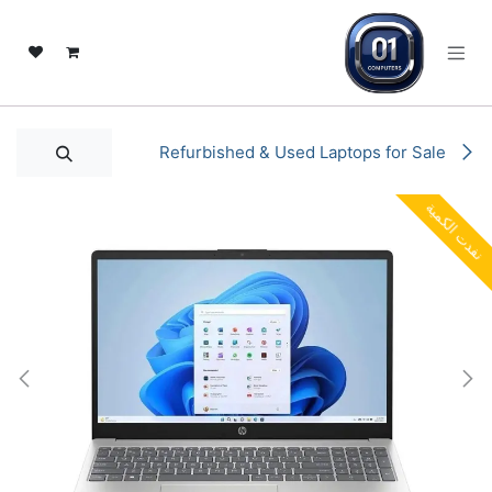
خطي للذهاب إلى المحتوى
Refurbished & Used Laptops for Sale
نفدت الكمية
نفدت الكمية