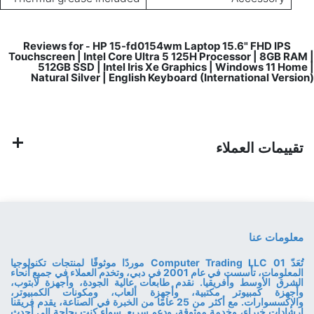
HP 15-fd0154wm Laptop 15.6" FHD IPS
Reviews for
-
Touchscreen | Intel Core Ultra 5 125H Processor | 8GB RAM |
512GB SSD | Intel Iris Xe Graphics | Windows 11 Home |
Natural Silver | English Keyboard (International Version)
تقييمات العملاء
معلومات عنا
تُعَدّ 01 Computer Trading LLC موردًا موثوقًا لمنتجات تكنولوجيا
المعلومات، تأسست في عام 2001 في دبي، وتخدم العملاء في جميع أنحاء
الشرق الأوسط وأفريقيا. نقدم طابعات عالية الجودة، وأجهزة لابتوب،
وأجهزة كمبيوتر مكتبية، وأجهزة ألعاب، ومكونات الكمبيوتر،
والإكسسوارات. مع أكثر من 25 عامًا من الخبرة في الصناعة، يقدم فريقنا
إرشادات خبراء، وخدمة موثوقة، ودعم سريع. سواء كنت بحاجة إلى أحدث