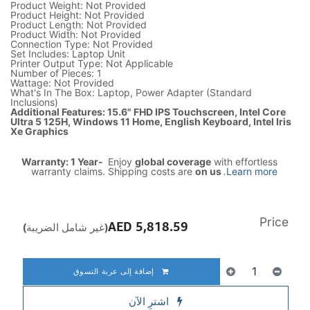
Product Weight: Not Provided
Product Height: Not Provided
Product Length: Not Provided
Product Width: Not Provided
Connection Type: Not Provided
Set Includes: Laptop Unit
Printer Output Type: Not Applicable
Number of Pieces: 1
Wattage: Not Provided
What's In The Box: Laptop, Power Adapter (Standard
Inclusions)
Additional Features: 15.6" FHD IPS Touchscreen, Intel Core
Ultra 5 125H, Windows 11 Home, English Keyboard, Intel Iris
Xe Graphics
Warranty: 1 Year-
Enjoy
global coverage
with effortless
warranty claims. Shipping costs are
on us
.
Learn more
Price
AED
5,818.59
(غير شامل الضريبة)
إضافة إلى عربة التسوق
اشترِ الآن