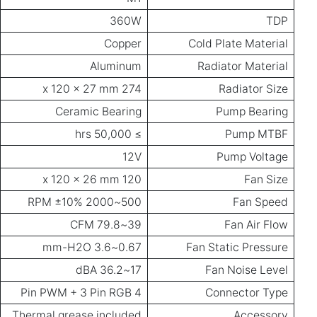
360W
TDP
Copper
Cold Plate Material
Aluminum
Radiator Material
274 x 120 x 27 mm
Radiator Size
Ceramic Bearing
Pump Bearing
≥ 50,000 hrs
Pump MTBF
12V
Pump Voltage
120 x 120 x 26 mm
Fan Size
500~2000 RPM ±10%
Fan Speed
39~79.8 CFM
Fan Air Flow
0.67~3.6 mm-H2O
Fan Static Pressure
17~36.2 dBA
Fan Noise Level
4 Pin PWM + 3 Pin RGB
Connector Type
Thermal grease included
Accessory