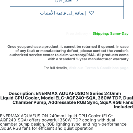
إضافة إلى قائمة الأمنيات
Free
delivery -
Shipping: Same-Day
Once you purchase a product, it cannot be returned if opened. In case
of any fault or manufacturing defect, please contact the vendor’s
authorized service center to claim warranty/RMA. All products come
with a standard 1-year manufacturer warranty.
For full details,
Visit our Terms & Conditions page.
Description: ENERMAX AQUAFUSION Series 240mm
Liquid CPU Cooler, Model ELC-AQF240-SQA, 360W TDP, Dual
Chamber Pump, Addressable RGB Sync, SquA RGB Fans
Included
ENERMAX AQUAFUSION 240mm Liquid CPU Cooler (ELC-
AQF240-SQA) offers powerful 360W TDP cooling with dual
chamber pump design, RGB lighting sync, and high-performance
SquA RGB fans for efficient and quiet operation.