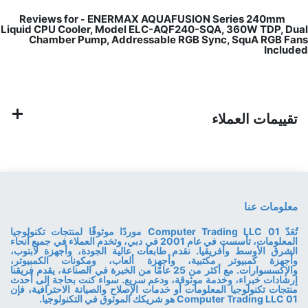
ENERMAX AQUAFUSION Series 240mm
Reviews for
-
Liquid CPU Cooler, Model ELC-AQF240-SQA, 360W TDP, Dual
Chamber Pump, Addressable RGB Sync, SquA RGB Fans
Included
تقييمات العملاء
معلومات عنا
تُعَدّ 01 Computer Trading LLC موردًا موثوقًا لمنتجات تكنولوجيا
المعلومات، تأسست في عام 2001 في دبي، وتخدم العملاء في جميع أنحاء
الشرق الأوسط وأفريقيا. نقدم طابعات عالية الجودة، وأجهزة لابتوب،
وأجهزة كمبيوتر مكتبية، وأجهزة ألعاب، ومكونات الكمبيوتر،
والإكسسوارات. مع أكثر من 25 عامًا من الخبرة في الصناعة، يقدم فريقنا
إرشادات خبراء، وخدمة موثوقة، ودعم سريع. سواء كنت بحاجة إلى أحدث
منتجات تكنولوجيا المعلومات أو خدمات الإصلاح والصيانة الاحترافية، فإن
01 Computer Trading LLC هو شريكك الموثوق في التكنولوجيا.