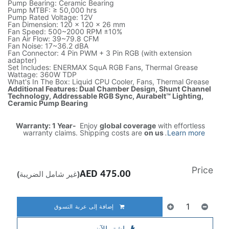
Pump Bearing: Ceramic Bearing
Pump MTBF: ≥ 50,000 hrs
Pump Rated Voltage: 12V
Fan Dimension: 120 x 120 x 26 mm
Fan Speed: 500~2000 RPM ±10%
Fan Air Flow: 39~79.8 CFM
Fan Noise: 17~36.2 dBA
Fan Connector: 4 Pin PWM + 3 Pin RGB (with extension
adapter)
Set Includes: ENERMAX SquA RGB Fans, Thermal Grease
Wattage: 360W TDP
What's In The Box: Liquid CPU Cooler, Fans, Thermal Grease
Additional Features: Dual Chamber Design, Shunt Channel
Technology, Addressable RGB Sync, Aurabelt™ Lighting,
Ceramic Pump Bearing
Warranty: 1 Year-
Enjoy
global coverage
with effortless
warranty claims. Shipping costs are
on us
.
Learn more
Price
AED
475.00
(غير شامل الضريبة)
إضافة إلى عربة التسوق
اشترِ الآن