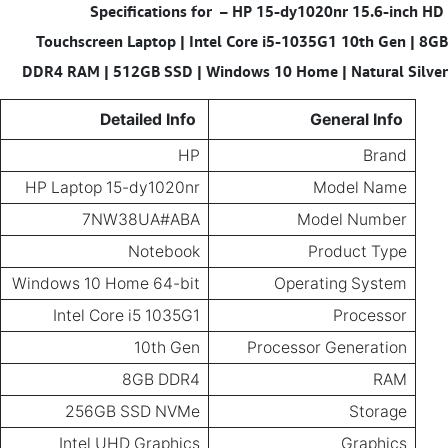
–
HP 15-dy1020nr 15.6-inch HD
Specifications for
Touchscreen Laptop | Intel Core i5-1035G1 10th Gen | 8GB
DDR4 RAM | 512GB SSD | Windows 10 Home | Natural Silver
Detailed Info
General Info
HP
Brand
HP Laptop 15-dy1020nr
Model Name
7NW38UA#ABA
Model Number
Notebook
Product Type
Windows 10 Home 64-bit
Operating System
Intel Core i5 1035G1
Processor
10th Gen
Processor Generation
8GB DDR4
RAM
256GB SSD NVMe
Storage
Intel UHD Graphics
Graphics