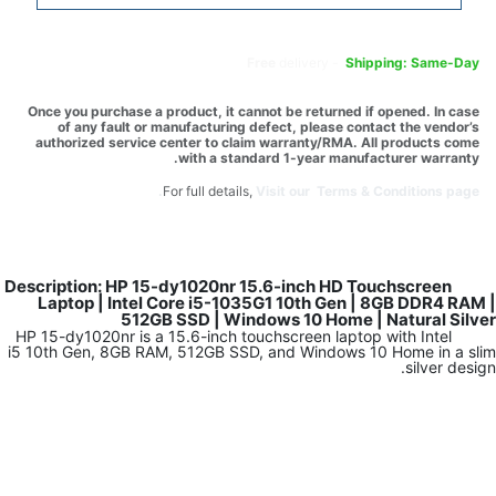
Free
delivery -
Shipping: Same-Day
Once you purchase a product, it cannot be returned if opened. In case
of any fault or manufacturing defect, please contact the vendor’s
authorized service center to claim warranty/RMA. All products come
with a standard 1-year manufacturer warranty.
For full details,
Visit our Terms & Conditions page.
Description: HP 15-dy1020nr 15.6-inch HD Touchscreen
Laptop | Intel Core i5-1035G1 10th Gen | 8GB DDR4 RAM |
512GB SSD | Windows 10 Home | Natural Silver
HP 15-dy1020nr is a 15.6-inch touchscreen laptop with Intel
i5 10th Gen, 8GB RAM, 512GB SSD, and Windows 10 Home in a slim
silver design.