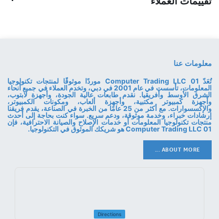
تقييمات العملاء
معلومات عنا
تُعَدّ 01 Computer Trading LLC موردًا موثوقًا لمنتجات تكنولوجيا
المعلومات، تأسست في عام 2001 في دبي، وتخدم العملاء في جميع أنحاء
الشرق الأوسط وأفريقيا. نقدم طابعات عالية الجودة، وأجهزة لابتوب،
وأجهزة كمبيوتر مكتبية، وأجهزة ألعاب، ومكونات الكمبيوتر،
والإكسسوارات. مع أكثر من 25 عامًا من الخبرة في الصناعة، يقدم فريقنا
إرشادات خبراء، وخدمة موثوقة، ودعم سريع. سواء كنت بحاجة إلى أحدث
منتجات تكنولوجيا المعلومات أو خدمات الإصلاح والصيانة الاحترافية، فإن
01 Computer Trading LLC هو شريكك الموثوق في التكنولوجيا.
ABOUT MORE ...
Directions