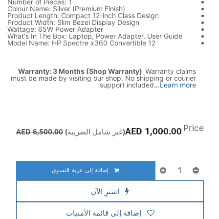
Number of Pieces: 1
Colour Name: Silver (Premium Finish)
Product Length: Compact 12-inch Class Design
Product Width: Slim Bezel Display Design
Wattage: 65W Power Adapter
What's In The Box: Laptop, Power Adapter, User Guide
Model Name: HP Spectre x360 Convertible 12
Warranty: 3 Months (Shop Warranty)
Warranty claims
must be made by visiting our shop. No shipping or courier
support included.
.
.
Learn more
Price
AED
1,000.00
(غير شامل الضريبة)
6,500.00
AED
إضافة إلى عربة التسوق
اشترِ الآن
إضافة إلى قائمة الأمنيات