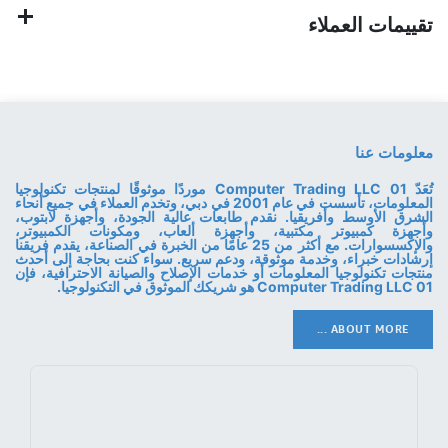
تقييمات العملاء
معلومات عنا
تُعَدّ 01 Computer Trading LLC موردًا موثوقًا لمنتجات تكنولوجيا
المعلومات، تأسست في عام 2001 في دبي، وتخدم العملاء في جميع أنحاء
الشرق الأوسط وأفريقيا. نقدم طابعات عالية الجودة، وأجهزة لابتوب،
وأجهزة كمبيوتر مكتبية، وأجهزة ألعاب، ومكونات الكمبيوتر،
والإكسسوارات. مع أكثر من 25 عامًا من الخبرة في الصناعة، يقدم فريقنا
إرشادات خبراء، وخدمة موثوقة، ودعم سريع. سواء كنت بحاجة إلى أحدث
منتجات تكنولوجيا المعلومات أو خدمات الإصلاح والصيانة الاحترافية، فإن
01 Computer Trading LLC هو شريكك الموثوق في التكنولوجيا.
ABOUT MORE ...