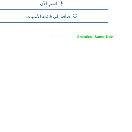
اشترِ الآن
إضافة إلى قائمة الأمنيات
Free
delivery -
Shipping: Same-Day
a product, it cannot be returned if opened. In case of any fault or
t, please contact the vendor’s authorized service center to claim
All products come with a standard 1-year manufacturer warranty.
For full details,
Visit our Terms & Conditions page.
ption: Philips 223V7QHAW/89 21.5 Inch Full HD IPS LED Monito
arp visuals, wide viewing angles, and versatile connectivity for ever