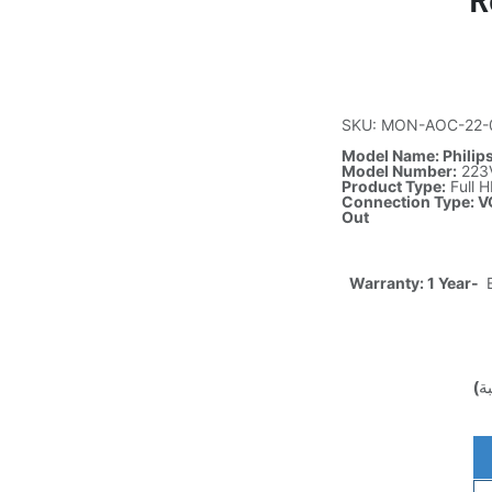
R
SKU: MON-AOC-22-
Model Name: Philips
Model Number:
223
Product Type:
Full 
Connection Type: VG
Out
Warranty: 1 Year-
E
ة)