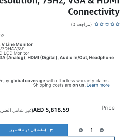
esolution, 75Hz, VGA & HDMI
Connectivity
(مراجعة 0)
02
 V Line Monitor
V7QHAW/89
HD LCD Monitor
A (Analog), HDMI (Digital), Audio In/Out, Headphone
njoy
global coverage
with effortless warranty claims.
Shipping costs are
on us
.
Learn more
Price
AED
5,818.59
(غير شامل الضريب
إضافة إلى عربة التسوق