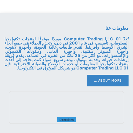
معلومات عنا
تُعَدّ 01 Computer Trading LLC موردًا موثوقًا لمنتجات تكنولوجيا
المعلومات، تأسست في عام 2001 في دبي، وتخدم العملاء في جميع أنحاء
الشرق الأوسط وأفريقيا. نقدم طابعات عالية الجودة، وأجهزة لابتوب،
وأجهزة كمبيوتر مكتبية، وأجهزة ألعاب، ومكونات الكمبيوتر،
والإكسسوارات. مع أكثر من 25 عامًا من الخبرة في الصناعة، يقدم فريقنا
إرشادات خبراء، وخدمة موثوقة، ودعم سريع. سواء كنت بحاجة إلى أحدث
منتجات تكنولوجيا المعلومات أو خدمات الإصلاح والصيانة الاحترافية، فإن
01 Computer Trading LLC هو شريكك الموثوق في التكنولوجيا.
ABOUT MORE ...
Directions