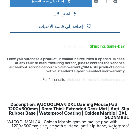
إضافة إلى عربة التسوق
اشترِ الآن
إضافة إلى قائمة الأمنيات
Free
delivery -
Shipping: Same-Day
Once you purchase a product, it cannot be returned if opened. In case
of any fault or manufacturing defect, please contact the vendor’s
authorized service center to claim warranty/RMA. All products come
with a standard 1-year manufacturer warranty.
For full details,
Visit our Terms & Conditions page.
Description: WJCOOLMAN 3XL Gaming Mouse Pad
1200x600mm | 5mm Thick Extended Desk Mat | Anti-Slip
Rubber Base | Waterproof Coating | Golden Marble | 3XL-
GLDNMRBL
WJCOOLMAN 3XL Golden Marble gaming mouse pad with
1200x600mm size, smooth surface, anti-slip base, waterproof