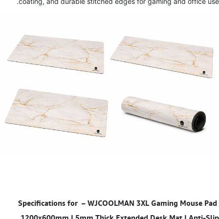
coating, and durable stitched edges for gaming and office use.
–
WJCOOLMAN 3XL Gaming Mouse Pad
Specifications for
1200x600mm | 5mm Thick Extended Desk Mat | Anti-Slip