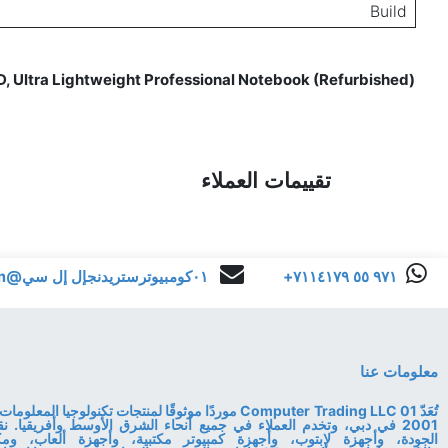
Build
, Ultra Lightweight Professional Notebook (Refurbished)
Reviews for
تقييمات العملاء
+٩٧١ ٥٥ ٧١١٤١٧٩
٠١كومبيوترستريدنجإل إل سي@gmail.com
معلومات عنا
تُعَدّ 01 Computer Trading LLC موردًا موثوقًا لمنتجات تكنولوجي
2001 في دبي، وتخدم العملاء في جميع أنحاء الشرق الأوسط وأفريقيا. ن
الجودة، وأجهزة لابتوب، وأجهزة كمبيوتر مكتبية، وأجهزة ألعاب، ومكو