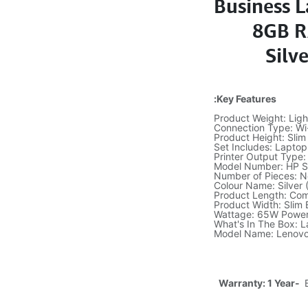
Business L
8GB R
Silv
Key Features:
Product Weight: Ligh
Connection Type: Wi-
Product Height: Slim
Set Includes: Lapto
Printer Output Type:
Model Number: HP Sp
Number of Pieces: N
Colour Name: Silver 
Product Length: Com
Product Width: Slim 
Wattage: 65W Power
What's In The Box: 
Model Name: Lenovo 
Warranty: 1 Year-
E