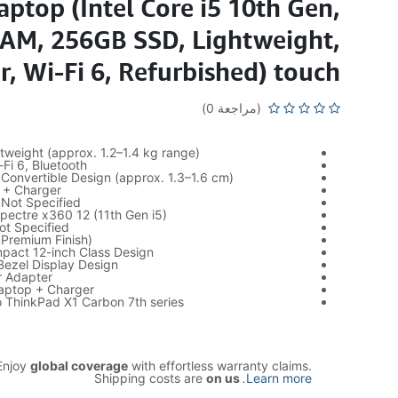
aptop (Intel Core i5 10th Gen,
AM, 256GB SSD, Lightweight,
er, Wi-Fi 6, Refurbished) touch
(مراجعة 0)
tweight (approx. 1.2–1.4 kg range)
Fi 6, Bluetooth
 Convertible Design (approx. 1.3–1.6 cm)
p + Charger
 Not Specified
ectre x360 12 (11th Gen i5)
ot Specified
(Premium Finish)
pact 12-inch Class Design
Bezel Display Design
 Adapter
Laptop + Charger
ThinkPad X1 Carbon 7th series
njoy
global coverage
with effortless warranty claims.
Shipping costs are
on us
.
Learn more