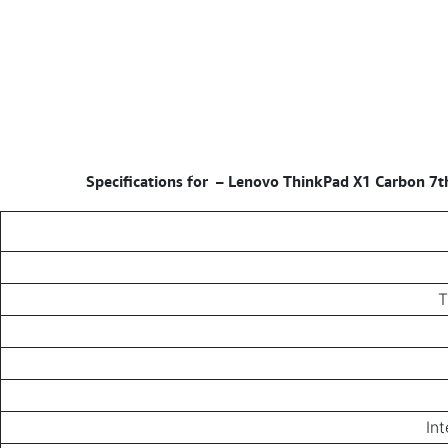
–
Lenovo ThinkPad X1 Carbon 7th
T
In