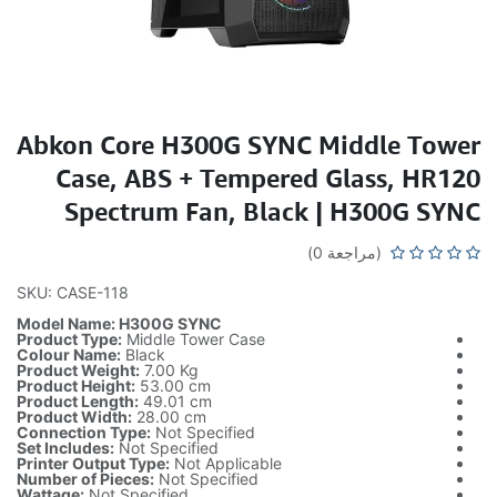
Abkon Core H300G SYNC Middle Tower
Case, ABS + Tempered Glass, HR120
Spectrum Fan, Black | H300G SYNC
(مراجعة 0)
SKU: CASE-118
Model Name: H300G SYNC
Product Type:
Middle Tower Case
Colour Name:
Black
Product Weight:
7.00 Kg
Product Height:
53.00 cm
Product Length:
49.01 cm
Product Width:
28.00 cm
Connection Type:
Not Specified
Set Includes:
Not Specified
Printer Output Type:
Not Applicable
Number of Pieces:
Not Specified
Wattage:
Not Specified