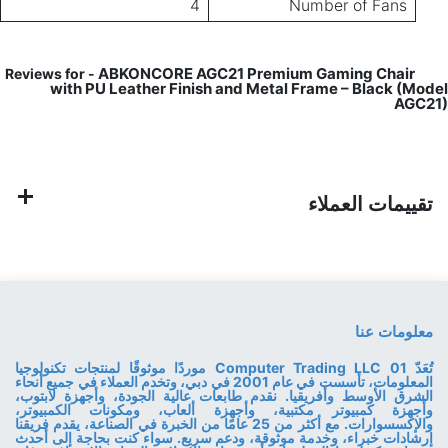
4
Number of Fans
ABKONCORE AGC21 Premium Gaming Chair
Reviews for -
with PU Leather Finish and Metal Frame – Black (Model
AGC21)
تقييمات العملاء
معلومات عنا
تُعَدّ 01 Computer Trading LLC موردًا موثوقًا لمنتجات تكنولوجيا
المعلومات، تأسست في عام 2001 في دبي، وتخدم العملاء في جميع أنحاء
الشرق الأوسط وأفريقيا. نقدم طابعات عالية الجودة، وأجهزة لابتوب،
وأجهزة كمبيوتر مكتبية، وأجهزة ألعاب، ومكونات الكمبيوتر،
والإكسسوارات. مع أكثر من 25 عامًا من الخبرة في الصناعة، يقدم فريقنا
إرشادات خبراء، وخدمة موثوقة، ودعم سريع. سواء كنت بحاجة إلى أحدث