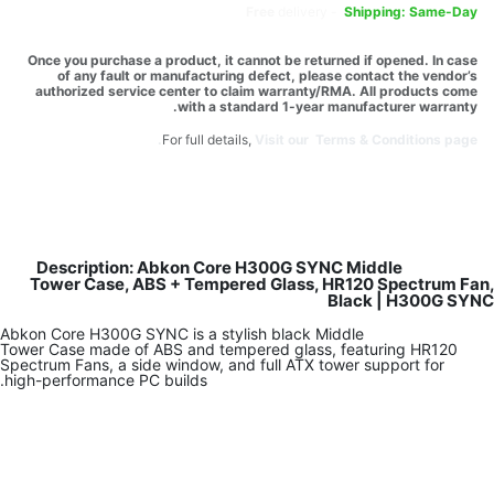
Free
delivery -
Shipping: Same-Day
Once you purchase a product, it cannot be returned if opened. In case
of any fault or manufacturing defect, please contact the vendor’s
authorized service center to claim warranty/RMA. All products come
with a standard 1-year manufacturer warranty.
For full details,
Visit our Terms & Conditions page.
Description: Abkon Core H300G SYNC Middle
Tower Case, ABS + Tempered Glass, HR120 Spectrum Fan,
Black | H300G SYNC
Abkon Core H300G SYNC is a stylish black Middle
Tower Case made of ABS and tempered glass, featuring HR120
Spectrum Fans, a side window, and full ATX tower support for
high-performance PC builds.