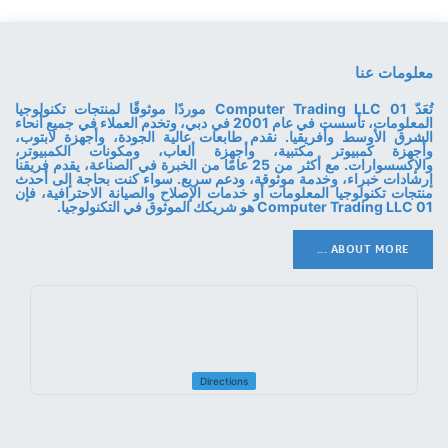
معلومات عنا
تُعَدّ 01 Computer Trading LLC موردًا موثوقًا لمنتجات تكنولوجيا
المعلومات، تأسست في عام 2001 في دبي، وتخدم العملاء في جميع أنحاء
الشرق الأوسط وأفريقيا. نقدم طابعات عالية الجودة، وأجهزة لابتوب،
وأجهزة كمبيوتر مكتبية، وأجهزة ألعاب، ومكونات الكمبيوتر،
والإكسسوارات. مع أكثر من 25 عامًا من الخبرة في الصناعة، يقدم فريقنا
إرشادات خبراء، وخدمة موثوقة، ودعم سريع. سواء كنت بحاجة إلى أحدث
منتجات تكنولوجيا المعلومات أو خدمات الإصلاح والصيانة الاحترافية، فإن
01 Computer Trading LLC هو شريكك الموثوق في التكنولوجيا.
ABOUT MORE ...
Directions