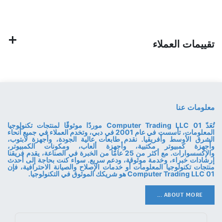
تقييمات العملاء
معلومات عنا
تُعَدّ 01 Computer Trading LLC موردًا موثوقًا لمنتجات تكنولوجيا
المعلومات، تأسست في عام 2001 في دبي، وتخدم العملاء في جميع أنحاء
الشرق الأوسط وأفريقيا. نقدم طابعات عالية الجودة، وأجهزة لابتوب،
وأجهزة كمبيوتر مكتبية، وأجهزة ألعاب، ومكونات الكمبيوتر،
والإكسسوارات. مع أكثر من 25 عامًا من الخبرة في الصناعة، يقدم فريقنا
إرشادات خبراء، وخدمة موثوقة، ودعم سريع. سواء كنت بحاجة إلى أحدث
منتجات تكنولوجيا المعلومات أو خدمات الإصلاح والصيانة الاحترافية، فإن
01 Computer Trading LLC هو شريكك الموثوق في التكنولوجيا.
ABOUT MORE ...