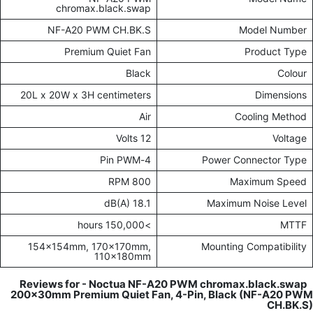
chromax.black.swap
NF-A20 PWM CH.BK.S
Model Number
Premium Quiet Fan
Product Type
Black
Colour
20L x 20W x 3H centimeters
Dimensions
Air
Cooling Method
12 Volts
Voltage
4-Pin PWM
Power Connector Type
800 RPM
Maximum Speed
18.1 dB(A)
Maximum Noise Level
>150,000 hours
MTTF
154x154mm, 170x170mm,
Mounting Compatibility
110x180mm
Noctua NF-A20 PWM chromax.black.swap
Reviews for -
200x30mm Premium Quiet Fan, 4-Pin, Black (NF-A20 PWM
CH.BK.S)