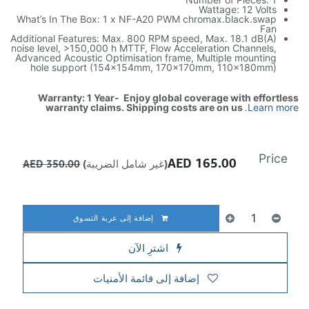
Wattage: 12 Volts
What’s In The Box: 1 x NF-A20 PWM chromax.black.swap
Fan
Additional Features: Max. 800 RPM speed, Max. 18.1 dB(A)
noise level, >150,000 h MTTF, Flow Acceleration Channels,
Advanced Acoustic Optimisation frame, Multiple mounting
hole support (154x154mm, 170x170mm, 110x180mm)
Warranty: 1 Year- Enjoy global coverage with effortless
warranty claims. Shipping costs are on us
.
Learn more
Price
AED
165.00
(غير شامل الضريبة)
350.00
AED
إضافة إلى عربة التسوق
اشترِ الآن
إضافة إلى قائمة الأمنيات