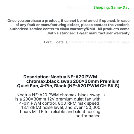
Free
delivery -
Shipping: Same-Day
Once you purchase a product, it cannot be returned if opened. In case
of any fault or manufacturing defect, please contact the vendor’s
authorized service center to claim warranty/RMA. All products come
with a standard 1-year manufacturer warranty.
For full details,
Visit our Terms & Conditions page.
Description: Noctua NF-A20 PWM
​
chromax.black.swap 200x30mm Premium
Quiet Fan, 4-Pin, Black (NF-A20 PWM CH.BK.S)
Noctua NF-A20 PWM chromax.black.swap
is a 200x30mm 12V premium quiet fan with
4-pin PWM control, 800 RPM max speed,
18.1 dB(A) noise level, and over 150,000
hours MTTF for reliable and silent cooling
performance.