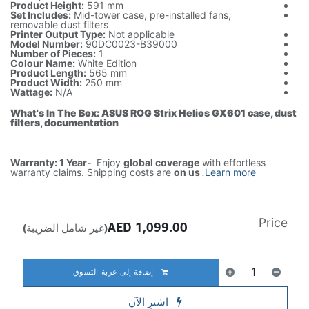
Product Height:
591 mm
Set Includes:
Mid-tower case, pre-installed fans,
removable dust filters
Printer Output Type:
Not applicable
Model Number:
90DC0023-B39000
Number of Pieces:
1
Colour Name:
White Edition
Product Length:
565 mm
Product Width:
250 mm
Wattage:
N/A
What's In The Box: ASUS ROG Strix Helios GX601 case, dust
filters, documentation
Warranty: 1 Year-
Enjoy
global coverage
with effortless
warranty claims. Shipping costs are
on us
.
Learn more
Price
AED
1,099.00
(غير شامل الضريبة)
إضافة إلى عربة التسوق
اشترِ الآن