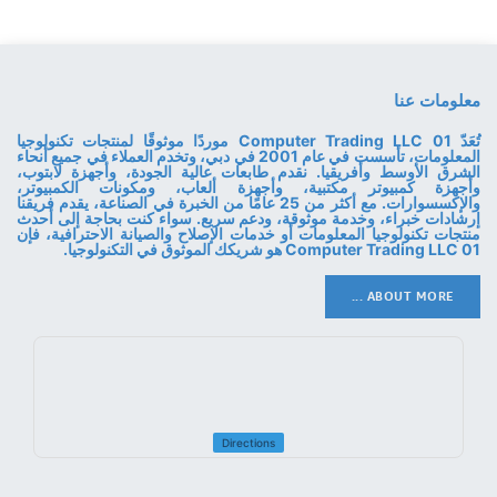
معلومات عنا
تُعَدّ 01 Computer Trading LLC موردًا موثوقًا لمنتجات تكنولوجيا
المعلومات، تأسست في عام 2001 في دبي، وتخدم العملاء في جميع أنحاء
الشرق الأوسط وأفريقيا. نقدم طابعات عالية الجودة، وأجهزة لابتوب،
وأجهزة كمبيوتر مكتبية، وأجهزة ألعاب، ومكونات الكمبيوتر،
والإكسسوارات. مع أكثر من 25 عامًا من الخبرة في الصناعة، يقدم فريقنا
إرشادات خبراء، وخدمة موثوقة، ودعم سريع. سواء كنت بحاجة إلى أحدث
منتجات تكنولوجيا المعلومات أو خدمات الإصلاح والصيانة الاحترافية، فإن
01 Computer Trading LLC هو شريكك الموثوق في التكنولوجيا.
ABOUT MORE ...
Directions