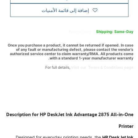
إضافة إلى قائمة الأمنيات
Free
delivery -
Shipping: Same-Day
Once you purchase a product, it cannot be returned if opened. In case
of any fault or manufacturing defect, please contact the vendor’s
authorized service center to claim warranty/RMA. All products come
with a standard 1-year manufacturer warranty.
For full details,
Visit our Terms & Conditions page.
Description for HP DeskJet Ink Advantage 2875 All-in-One
Printer
Designed for everyday printing needs, the
HP DeskJet Ink