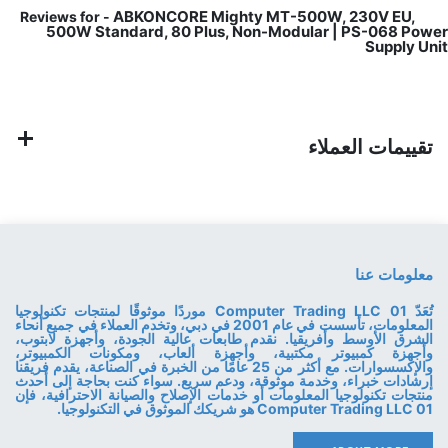
ABKONCORE Mighty MT-500W, 230V EU,
Reviews for -
500W Standard, 80 Plus, Non-Modular | PS-068 Power
Supply Unit
تقييمات العملاء
معلومات عنا
تُعَدّ 01 Computer Trading LLC موردًا موثوقًا لمنتجات تكنولوجيا
المعلومات، تأسست في عام 2001 في دبي، وتخدم العملاء في جميع أنحاء
الشرق الأوسط وأفريقيا. نقدم طابعات عالية الجودة، وأجهزة لابتوب،
وأجهزة كمبيوتر مكتبية، وأجهزة ألعاب، ومكونات الكمبيوتر،
والإكسسوارات. مع أكثر من 25 عامًا من الخبرة في الصناعة، يقدم فريقنا
إرشادات خبراء، وخدمة موثوقة، ودعم سريع. سواء كنت بحاجة إلى أحدث
منتجات تكنولوجيا المعلومات أو خدمات الإصلاح والصيانة الاحترافية، فإن
01 Computer Trading LLC هو شريكك الموثوق في التكنولوجيا.