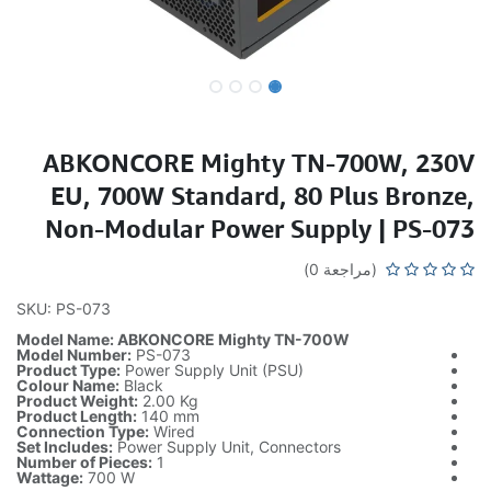
ABKONCORE Mighty TN-700W, 230V
EU, 700W Standard, 80 Plus Bronze,
Non-Modular Power Supply | PS-073
(مراجعة 0)
SKU: PS-073
Model Name: ABKONCORE Mighty TN-700W
Model Number:
PS-073
Product Type:
Power Supply Unit (PSU)
Colour Name:
Black
Product Weight:
2.00 Kg
Product Length:
140 mm
Connection Type:
Wired
Set Includes:
Power Supply Unit, Connectors
Number of Pieces:
1
Wattage:
700 W