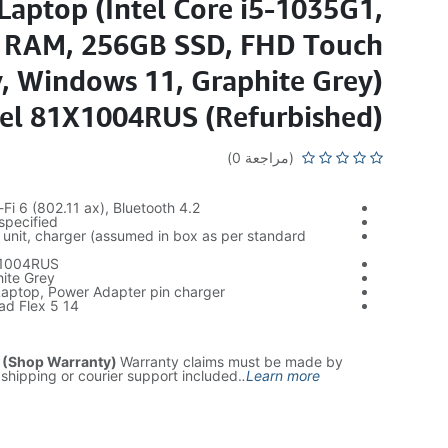
Laptop (Intel Core i5-1035G1,
 RAM, 256GB SSD, FHD Touch
y, Windows 11, Graphite Grey)
l 81X1004RUS (Refurbished)
(مراجعة 0)
Fi 6 (802.11 ax), Bluetooth 4.2
specified
 unit, charger (assumed in box as per standard
X1004RUS
ite Grey
Laptop, Power Adapter pin charger
d Flex 5 14"
 (Shop Warranty)
Warranty claims must be made by
 shipping or courier support included.
.
Learn more