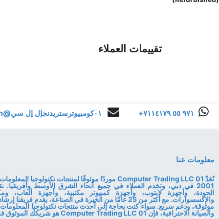
تقييمات العملاء
+٩٧١ ٥٥ ٧١١٤١٧٩
٠١كومبيوترستريدنجإل إل سي@gmail.com
معلومات عنا
تُعَدّ 01 Computer Trading LLC موردًا موثوقًا لمنتجات تكنولوجي
2001 في دبي، وتخدم العملاء في جميع أنحاء الشرق الأوسط وأفريقيا. ن
الجودة، وأجهزة لابتوب، وأجهزة كمبيوتر مكتبية، وأجهزة ألعاب، ومكو
والإكسسوارات. مع أكثر من 25 عامًا من الخبرة في الصناعة، يقدم فري
موثوقة، ودعم سريع. سواء كنت بحاجة إلى أحدث منتجات تكنولوجيا المعلومات 
والصيانة الاحترافية، فإن 01 Computer Trading LLC هو شريكك الموثوق في التكنولوجيا.