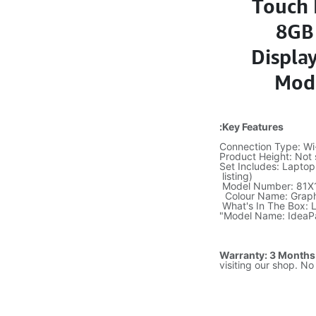
Touch 
8GB
Displa
Mode
Key Features:
Connection Type: Wi-
Product Height: Not 
Set Includes: Laptop
listing)
Model Number: 81
Colour Name: Graph
What's In The Box: 
Model Name: IdeaPa
Warranty: 3 Months
visiting our shop. No