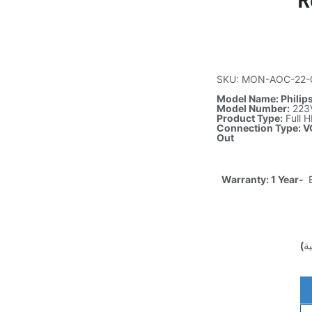
R
SKU: MON-AOC-22-
Model Name: Philips
Model Number:
223
Product Type:
Full 
Connection Type: VG
Out
Warranty: 1 Year-
E
ة)