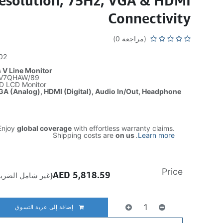
esolution, 75Hz, VGA & HDMI
Connectivity
(مراجعة 0)
02
 V Line Monitor
V7QHAW/89
HD LCD Monitor
A (Analog), HDMI (Digital), Audio In/Out, Headphone
njoy
global coverage
with effortless warranty claims.
Shipping costs are
on us
.
Learn more
Price
AED
5,818.59
(غير شامل الضريب
إضافة إلى عربة التسوق