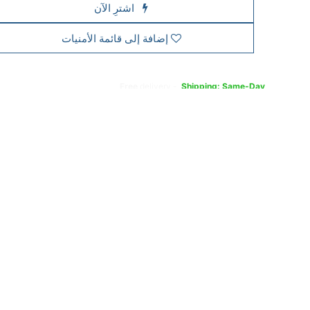
اشترِ الآن
إضافة إلى قائمة الأمنيات
Free
delivery -
Shipping: Same-Day
a product, it cannot be returned if opened. In case of any fault or
t, please contact the vendor’s authorized service center to claim
All products come with a standard 1-year manufacturer warranty.
For full details,
Visit our Terms & Conditions page.
ption: Philips 223V7QHAW/89 21.5 Inch Full HD IPS LED Monito
arp visuals, wide viewing angles, and versatile connectivity for ever