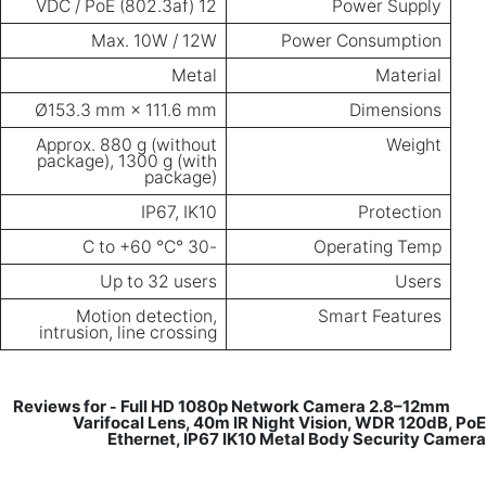
12 VDC / PoE (802.3af)
Power Supply
Max. 10W / 12W
Power Consumption
Metal
Material
Ø153.3 mm × 111.6 mm
Dimensions
Approx. 880 g (without
Weight
package), 1300 g (with
package)
IP67, IK10
Protection
-30 °C to +60 °C
Operating Temp
Up to 32 users
Users
Motion detection,
Smart Features
intrusion, line crossing
Full HD 1080p Network Camera 2.8–12mm
Reviews for
-
Varifocal Lens, 40m IR Night Vision, WDR 120dB, PoE
Ethernet, IP67 IK10 Metal Body Security Camera