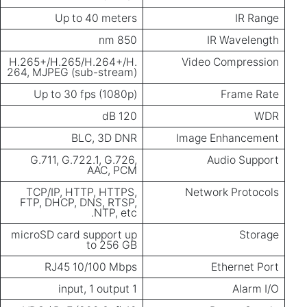
Up to 40 meters
IR Range
850 nm
IR Wavelength
H.265+/H.265/H.264+/H.
Video Compression
264, MJPEG (sub-stream)
Up to 30 fps (1080p)
Frame Rate
120 dB
WDR
BLC, 3D DNR
Image Enhancement
G.711, G.722.1, G.726,
Audio Support
AAC, PCM
TCP/IP, HTTP, HTTPS,
Network Protocols
FTP, DHCP, DNS, RTSP,
NTP, etc.
microSD card support up
Storage
to 256 GB
RJ45 10/100 Mbps
Ethernet Port
1 input, 1 output
Alarm I/O