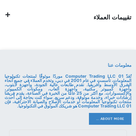
تقييمات العملاء
معلومات عنا
تُعَدّ 01 Computer Trading LLC موردًا موثوقًا لمنتجات تكنولوجيا
المعلومات، تأسست في عام 2001 في دبي، وتخدم العملاء في جميع أنحاء
الشرق الأوسط وأفريقيا. نقدم طابعات عالية الجودة، وأجهزة لابتوب،
وأجهزة كمبيوتر مكتبية، وأجهزة ألعاب، ومكونات الكمبيوتر،
والإكسسوارات. مع أكثر من 25 عامًا من الخبرة في الصناعة، يقدم فريقنا
إرشادات خبراء، وخدمة موثوقة، ودعم سريع. سواء كنت بحاجة إلى أحدث
منتجات تكنولوجيا المعلومات أو خدمات الإصلاح والصيانة الاحترافية، فإن
01 Computer Trading LLC هو شريكك الموثوق في التكنولوجيا.
ABOUT MORE ...