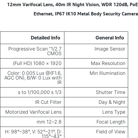
12mm Varifocal Lens, 40m IR Night Vision, WDR 120dB, PoE
Ethernet, IP67 IK10 Metal Body Security Camera
Detailed Info
General Info
1/2.7" Progressive Scan
Image Sensor
CMOS
1920 × 1080 (Full HD)
Max Resolution
Color: 0.005 Lux @(F1.6,
Min Illumination
AGC ON), B/W: 0 Lux with
IR
1/3 s to 1/100,000 s
Shutter Time
IR Cut Filter
Day & Night
Motorized Varifocal Lens
Lens Type
2.8–12 mm
Focal Length
H: 98°–38°, V: 52°–21°, D:
Field of View
115°–43°