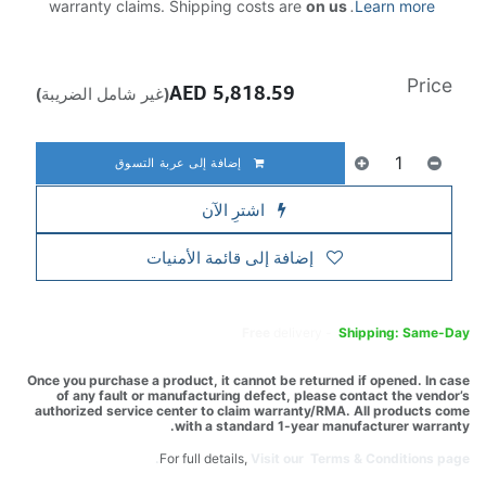
warranty claims. Shipping costs are
on us
.
Learn more
Price
AED
5,818.59
(غير شامل الضريبة)
إضافة إلى عربة التسوق
اشترِ الآن
إضافة إلى قائمة الأمنيات
Free
delivery -
Shipping: Same-Day
Once you purchase a product, it cannot be returned if opened. In case
of any fault or manufacturing defect, please contact the vendor’s
authorized service center to claim warranty/RMA. All products come
with a standard 1-year manufacturer warranty.
For full details,
Visit our Terms & Conditions page.