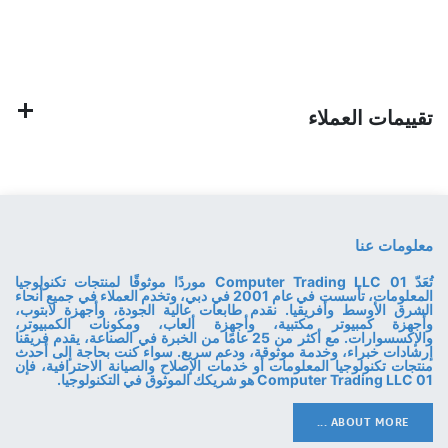
تقييمات العملاء
معلومات عنا
تُعَدّ 01 Computer Trading LLC موردًا موثوقًا لمنتجات تكنولوجيا
المعلومات، تأسست في عام 2001 في دبي، وتخدم العملاء في جميع أنحاء
الشرق الأوسط وأفريقيا. نقدم طابعات عالية الجودة، وأجهزة لابتوب،
وأجهزة كمبيوتر مكتبية، وأجهزة ألعاب، ومكونات الكمبيوتر،
والإكسسوارات. مع أكثر من 25 عامًا من الخبرة في الصناعة، يقدم فريقنا
إرشادات خبراء، وخدمة موثوقة، ودعم سريع. سواء كنت بحاجة إلى أحدث
منتجات تكنولوجيا المعلومات أو خدمات الإصلاح والصيانة الاحترافية، فإن
01 Computer Trading LLC هو شريكك الموثوق في التكنولوجيا.
ABOUT MORE ...