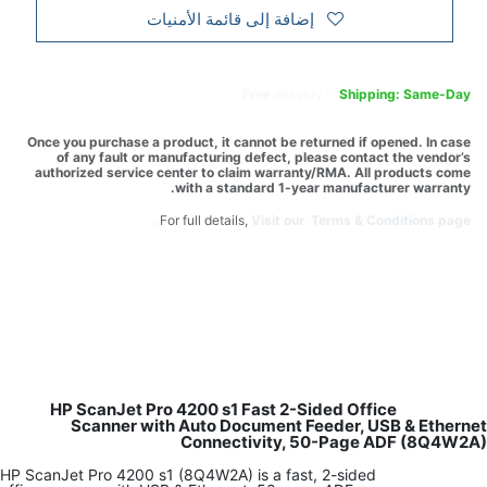
إضافة إلى قائمة الأمنيات
Free
delivery -
Shipping: Same-Day
Once you purchase a product, it cannot be returned if opened. In case
of any fault or manufacturing defect, please contact the vendor’s
authorized service center to claim warranty/RMA. All products come
with a standard 1-year manufacturer warranty.
For full details,
Visit our Terms & Conditions page.
HP ScanJet Pro 4200 s1 Fast 2-Sided Office
Scanner with Auto Document Feeder, USB & Ethernet
Connectivity, 50-Page ADF (8Q4W2A)
HP ScanJet Pro 4200 s1 (8Q4W2A) is a fast, 2-sided