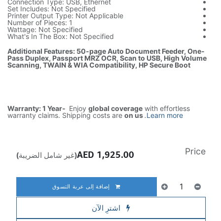
Connection Type: USB, Ethernet
Set Includes: Not Specified
Printer Output Type: Not Applicable
Number of Pieces: 1
Wattage: Not Specified
What's In The Box: Not Specified
Additional Features: 50-page Auto Document Feeder, One-
Pass Duplex, Passport MRZ OCR, Scan to USB, High Volume
Scanning, TWAIN & WIA Compatibility, HP Secure Boot
Warranty: 1 Year-
Enjoy
global coverage
with effortless
warranty claims. Shipping costs are
on us
.
Learn more
Price
AED
1,925.00
(غير شامل الضريبة)
إضافة إلى عربة التسوق
اشترِ الآن