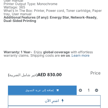
User manual
Printer Output Type: Monochrome
Wattage: 365
What's In The Box: Printer, Power cord, Toner cartridge, Paper
tray, User manual
Additional Features (if any): Energy Star, Network-Ready,
Dual-Sided Printing
Warranty: 1 Year-
Enjoy
global coverage
with effortless
warranty claims. Shipping costs are
on us
.
Learn more
Price
AED
830.00
(غير شامل الضريبة)
إضافة إلى عربة التسوق
اشترِ الآن