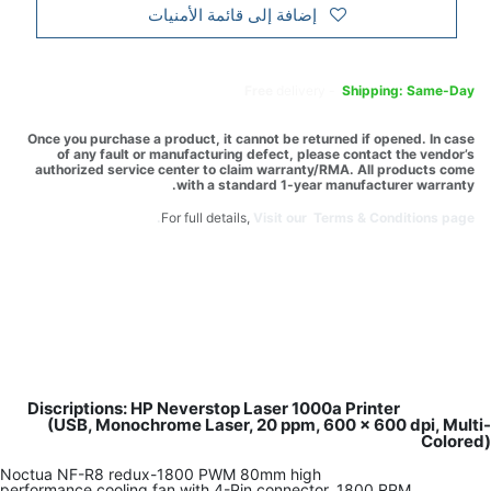
إضافة إلى قائمة الأمنيات
Free
delivery -
Shipping: Same-Day
Once you purchase a product, it cannot be returned if opened. In case
of any fault or manufacturing defect, please contact the vendor’s
authorized service center to claim warranty/RMA. All products come
with a standard 1-year manufacturer warranty.
For full details,
Visit our Terms & Conditions page.
Discriptions: HP Neverstop Laser 1000a Printer
(USB, Monochrome Laser, 20 ppm, 600 x 600 dpi, Multi-
Colored)
Noctua NF-R8 redux-1800 PWM 80mm high
performance cooling fan with 4-Pin connector, 1800 RPM