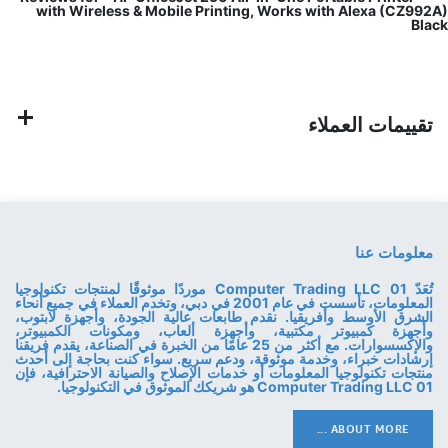
with Wireless & Mobile Printing, Works with Alexa (CZ992A)
Black
تقييمات العملاء
معلومات عنا
تُعَدّ 01 Computer Trading LLC موردًا موثوقًا لمنتجات تكنولوجيا
المعلومات، تأسست في عام 2001 في دبي، وتخدم العملاء في جميع أنحاء
الشرق الأوسط وأفريقيا. نقدم طابعات عالية الجودة، وأجهزة لابتوب،
وأجهزة كمبيوتر مكتبية، وأجهزة ألعاب، ومكونات الكمبيوتر،
والإكسسوارات. مع أكثر من 25 عامًا من الخبرة في الصناعة، يقدم فريقنا
إرشادات خبراء، وخدمة موثوقة، ودعم سريع. سواء كنت بحاجة إلى أحدث
منتجات تكنولوجيا المعلومات أو خدمات الإصلاح والصيانة الاحترافية، فإن
01 Computer Trading LLC هو شريكك الموثوق في التكنولوجيا.
ABOUT MORE ...