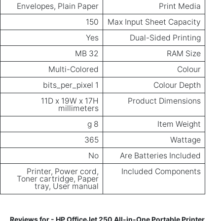
Envelopes, Plain Paper
Print Media
150
Max Input Sheet Capacity
Yes
Dual-Sided Printing
32 MB
RAM Size
Multi-Colored
Colour
1 bits_per_pixel
Colour Depth
11D x 19W x 17H
Product Dimensions
millimeters
8 g
Item Weight
365
Wattage
No
Are Batteries Included
Printer, Power cord,
Included Components
Toner cartridge, Paper
tray, User manual
Reviews for - HP OfficeJet 250 All-in-One Portable Printer