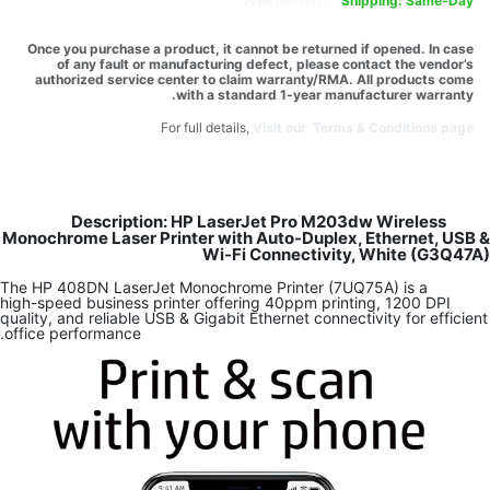
Free
delivery -
Shipping: Same-Day
Once you purchase a product, it cannot be returned if opened. In case
of any fault or manufacturing defect, please contact the vendor’s
authorized service center to claim warranty/RMA. All products come
with a standard 1-year manufacturer warranty.
For full details,
Visit our Terms & Conditions page.
Description: HP LaserJet Pro M203dw Wireless
Monochrome Laser Printer with Auto-Duplex, Ethernet, USB &
Wi-Fi Connectivity, White (G3Q47A)
The HP 408DN LaserJet Monochrome Printer (7UQ75A) is a
high-speed business printer offering 40ppm printing, 1200 DPI
quality, and reliable USB & Gigabit Ethernet connectivity for efficient
office performance.