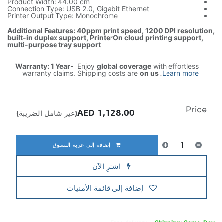
Product Width: 44.00 cm
Connection Type: USB 2.0, Gigabit Ethernet
Printer Output Type: Monochrome
Additional Features: 40ppm print speed, 1200 DPI resolution,
built-in duplex support, PrinterOn cloud printing support,
multi-purpose tray support
Warranty: 1 Year-
Enjoy
global coverage
with effortless
warranty claims. Shipping costs are
on us
.
Learn more
Price
AED
1,128.00
(غير شامل الضريبة)
إضافة إلى عربة التسوق
اشترِ الآن
إضافة إلى قائمة الأمنيات