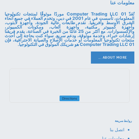
معلومات عنا
تُعَدّ 01 Computer Trading LLC موردًا موثوقًا لمنتجات تكنولوجيا
المعلومات، تأسست في عام 2001 في دبي، وتخدم العملاء في جميع أنحاء
الشرق الأوسط وأفريقيا. نقدم طابعات عالية الجودة، وأجهزة لابتوب،
وأجهزة كمبيوتر مكتبية، وأجهزة ألعاب، ومكونات الكمبيوتر،
والإكسسوارات. مع أكثر من 25 عامًا من الخبرة في الصناعة، يقدم فريقنا
إرشادات خبراء، وخدمة موثوقة، ودعم سريع. سواء كنت بحاجة إلى أحدث
منتجات تكنولوجيا المعلومات أو خدمات الإصلاح والصيانة الاحترافية، فإن
01 Computer Trading LLC هو شريكك الموثوق في التكنولوجيا.
ABOUT MORE ...
Directions
روابط سريعة
اتصل بنا
معلومات عنا