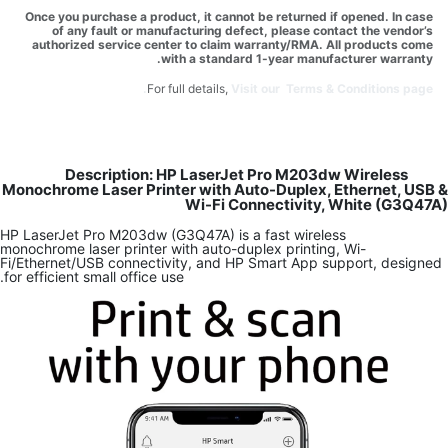
Once you purchase a product, it cannot be returned if opened. In case
of any fault or manufacturing defect, please contact the vendor’s
authorized service center to claim warranty/RMA. All products come
with a standard 1-year manufacturer warranty.
For full details,
Visit our Terms & Conditions page.
Description: HP LaserJet Pro M203dw Wireless
Monochrome Laser Printer with Auto-Duplex, Ethernet, USB &
Wi-Fi Connectivity, White (G3Q47A)
HP LaserJet Pro M203dw (G3Q47A) is a fast wireless
monochrome laser printer with auto-duplex printing, Wi-
Fi/Ethernet/USB connectivity, and HP Smart App support, designed
for efficient small office use.