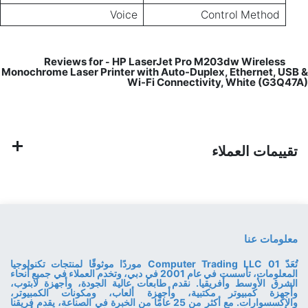
Voice
Control Method
HP LaserJet Pro M203dw Wireless
Reviews for
-
Monochrome Laser Printer with Auto-Duplex, Ethernet, USB &
Wi-Fi Connectivity, White (G3Q47A)
تقييمات العملاء
معلومات عنا
تُعَدّ 01 Computer Trading LLC موردًا موثوقًا لمنتجات تكنولوجيا
المعلومات، تأسست في عام 2001 في دبي، وتخدم العملاء في جميع أنحاء
الشرق الأوسط وأفريقيا. نقدم طابعات عالية الجودة، وأجهزة لابتوب،
وأجهزة كمبيوتر مكتبية، وأجهزة ألعاب، ومكونات الكمبيوتر،
والإكسسوارات. مع أكثر من 25 عامًا من الخبرة في الصناعة، يقدم فريقنا