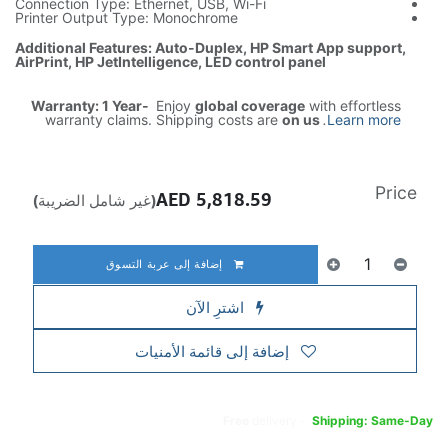
Connection Type: Ethernet, USB, Wi-Fi
Printer Output Type: Monochrome
Additional Features: Auto-Duplex, HP Smart App support,
AirPrint, HP JetIntelligence, LED control panel
Warranty: 1 Year-
Enjoy
global coverage
with effortless
warranty claims. Shipping costs are
on us
.
Learn more
Price
AED
5,818.59
(غير شامل الضريبة)
إضافة إلى عربة التسوق
اشترِ الآن
إضافة إلى قائمة الأمنيات
Free
delivery -
Shipping: Same-Day