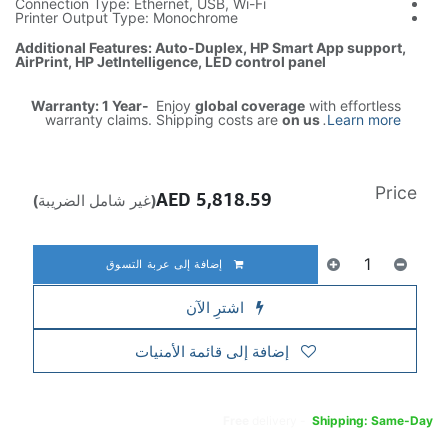
Connection Type: Ethernet, USB, Wi-Fi
Printer Output Type: Monochrome
Additional Features: Auto-Duplex, HP Smart App support,
AirPrint, HP JetIntelligence, LED control panel
Warranty: 1 Year-
Enjoy
global coverage
with effortless
warranty claims. Shipping costs are
on us
.
Learn more
Price
AED
5,818.59
(غير شامل الضريبة)
إضافة إلى عربة التسوق
اشترِ الآن
إضافة إلى قائمة الأمنيات
Free
delivery -
Shipping: Same-Day