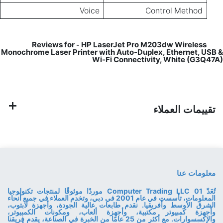
Voice
Control Method
HP LaserJet Pro M203dw Wireless
Reviews for
-
Monochrome Laser Printer with Auto-Duplex, Ethernet, USB &
Wi-Fi Connectivity, White (G3Q47A)
تقييمات العملاء
معلومات عنا
تُعَدّ 01 Computer Trading LLC موردًا موثوقًا لمنتجات تكنولوجيا
المعلومات، تأسست في عام 2001 في دبي، وتخدم العملاء في جميع أنحاء
الشرق الأوسط وأفريقيا. نقدم طابعات عالية الجودة، وأجهزة لابتوب،
وأجهزة كمبيوتر مكتبية، وأجهزة ألعاب، ومكونات الكمبيوتر،
والإكسسوارات. مع أكثر من 25 عامًا من الخبرة في الصناعة، يقدم فريقنا