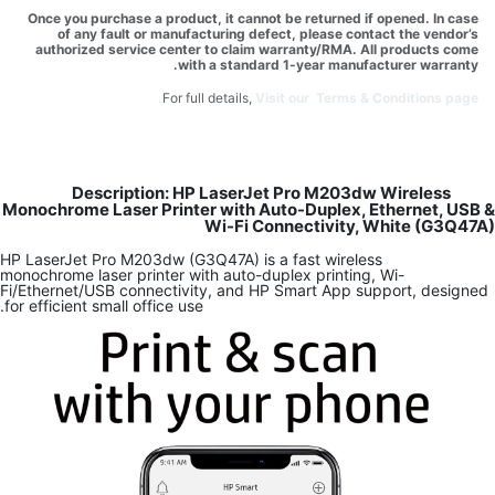
Once you purchase a product, it cannot be returned if opened. In case
of any fault or manufacturing defect, please contact the vendor’s
authorized service center to claim warranty/RMA. All products come
with a standard 1-year manufacturer warranty.
For full details,
Visit our Terms & Conditions page.
Description: HP LaserJet Pro M203dw Wireless
Monochrome Laser Printer with Auto-Duplex, Ethernet, USB &
Wi-Fi Connectivity, White (G3Q47A)
HP LaserJet Pro M203dw (G3Q47A) is a fast wireless
monochrome laser printer with auto-duplex printing, Wi-
Fi/Ethernet/USB connectivity, and HP Smart App support, designed
for efficient small office use.