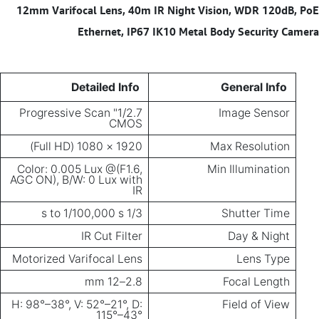
12mm Varifocal Lens, 40m IR Night Vision, WDR 120dB, PoE
Ethernet, IP67 IK10 Metal Body Security Camera
Detailed Info
General Info
1/2.7" Progressive Scan
Image Sensor
CMOS
1920 × 1080 (Full HD)
Max Resolution
Color: 0.005 Lux @(F1.6,
Min Illumination
AGC ON), B/W: 0 Lux with
IR
1/3 s to 1/100,000 s
Shutter Time
IR Cut Filter
Day & Night
Motorized Varifocal Lens
Lens Type
2.8–12 mm
Focal Length
H: 98°–38°, V: 52°–21°, D:
Field of View
115°–43°