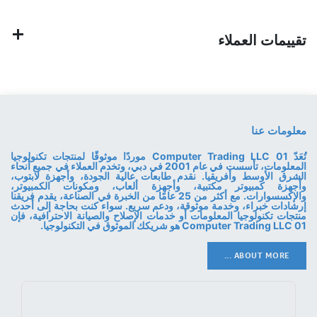
تقييمات العملاء
معلومات عنا
تُعَدّ 01 Computer Trading LLC موردًا موثوقًا لمنتجات تكنولوجيا
المعلومات، تأسست في عام 2001 في دبي، وتخدم العملاء في جميع أنحاء
الشرق الأوسط وأفريقيا. نقدم طابعات عالية الجودة، وأجهزة لابتوب،
وأجهزة كمبيوتر مكتبية، وأجهزة ألعاب، ومكونات الكمبيوتر،
والإكسسوارات. مع أكثر من 25 عامًا من الخبرة في الصناعة، يقدم فريقنا
إرشادات خبراء، وخدمة موثوقة، ودعم سريع. سواء كنت بحاجة إلى أحدث
منتجات تكنولوجيا المعلومات أو خدمات الإصلاح والصيانة الاحترافية، فإن
01 Computer Trading LLC هو شريكك الموثوق في التكنولوجيا.
ABOUT MORE ...