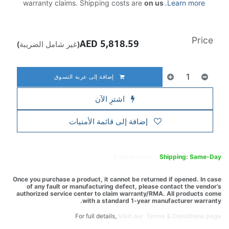
warranty claims. Shipping costs are
on us
.
Learn more
Price
AED
5,818.59
(غير شامل الضريبة)
إضافة إلى عربة التسوق
اشترِ الآن
إضافة إلى قائمة الأمنيات
Free
delivery -
Shipping: Same-Day
Once you purchase a product, it cannot be returned if opened. In case
of any fault or manufacturing defect, please contact the vendor’s
authorized service center to claim warranty/RMA. All products come
with a standard 1-year manufacturer warranty.
For full details,
Visit our Terms & Conditions page.