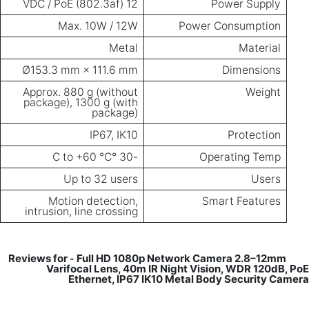
12 VDC / PoE (802.3af)
Power Supply
Max. 10W / 12W
Power Consumption
Metal
Material
Ø153.3 mm × 111.6 mm
Dimensions
Approx. 880 g (without
Weight
package), 1300 g (with
package)
IP67, IK10
Protection
-30 °C to +60 °C
Operating Temp
Up to 32 users
Users
Motion detection,
Smart Features
intrusion, line crossing
Full HD 1080p Network Camera 2.8–12mm
Reviews for
-
Varifocal Lens, 40m IR Night Vision, WDR 120dB, PoE
Ethernet, IP67 IK10 Metal Body Security Camera