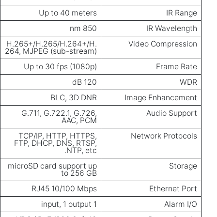
Up to 40 meters
IR Range
850 nm
IR Wavelength
H.265+/H.265/H.264+/H.
Video Compression
264, MJPEG (sub-stream)
Up to 30 fps (1080p)
Frame Rate
120 dB
WDR
BLC, 3D DNR
Image Enhancement
G.711, G.722.1, G.726,
Audio Support
AAC, PCM
TCP/IP, HTTP, HTTPS,
Network Protocols
FTP, DHCP, DNS, RTSP,
NTP, etc.
microSD card support up
Storage
to 256 GB
RJ45 10/100 Mbps
Ethernet Port
1 input, 1 output
Alarm I/O