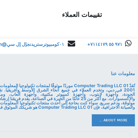
تقييمات العملاء
+٩٧١ ٥٥ ٧١١٤١٧٩
٠١كومبيوترستريدنجإل إل سي@gmail.com
معلومات عنا
تُعَدّ 01 Computer Trading LLC موردًا موثوقًا لمنتجات تكنولوجي
2001 في دبي، وتخدم العملاء في جميع أنحاء الشرق الأوسط وأفريقيا. ن
الجودة، وأجهزة لابتوب، وأجهزة كمبيوتر مكتبية، وأجهزة ألعاب، ومكو
والإكسسوارات. مع أكثر من 25 عامًا من الخبرة في الصناعة، يقدم فري
موثوقة، ودعم سريع. سواء كنت بحاجة إلى أحدث منتجات تكنولوجيا المعلومات 
والصيانة الاحترافية، فإن 01 Computer Trading LLC هو شريكك الموثوق في التكنولوجيا.
ABOUT MORE ...