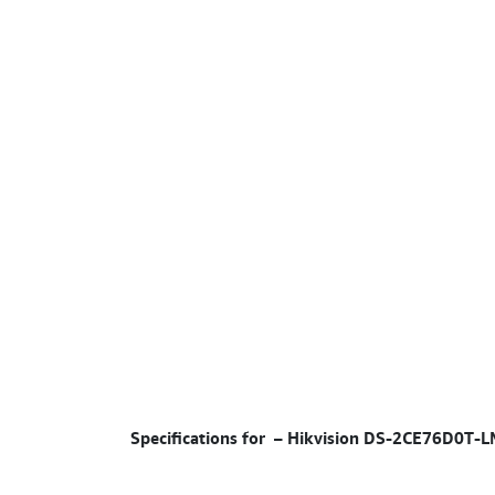
–
Hikvision DS-2CE76D0T-LM