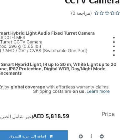
CCTV Camera
(مراجعة 0)
art Hybrid Light Audio Fixed Turret Camera
E76D0T-LMFS
 Turret CCTV Camera
ox. 296 g (0.65 lb.)
 / AHD / CVI / CVBS (Switchable One Port)
W
 Smart Hybrid Light, IR up to 30 m, White Light up to 20
one, IP67 Protection, Digital WDR, Day/Night Mode,
hancements
njoy
global coverage
with effortless warranty claims.
Shipping costs are
on us
.
Learn more
Price
AED
5,818.59
(غير شامل الضريب
إضافة إلى عربة التسوق