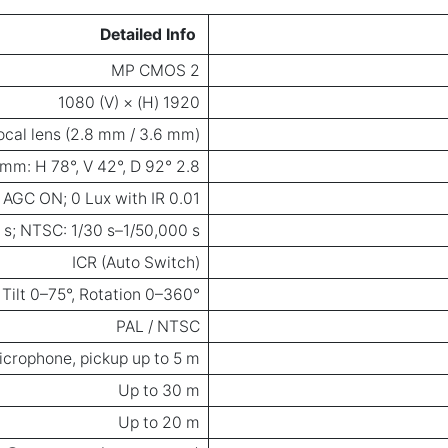
Detailed Info
2 MP CMOS
1920 (H) × 1080 (V)
ocal lens (2.8 mm / 3.6 mm)
2.8 mm: H 101°, V 56°, D 118° / 3.6 mm: H 78°, V 42°, D 92°
0.01 Lux @ F1.6, AGC ON; 0 Lux with IR
 s; NTSC: 1/30 s–1/50,000 s
ICR (Auto Switch)
Tilt 0–75°, Rotation 0–360°
PAL / NTSC
microphone, pickup up to 5 m
Up to 30 m
Up to 20 m