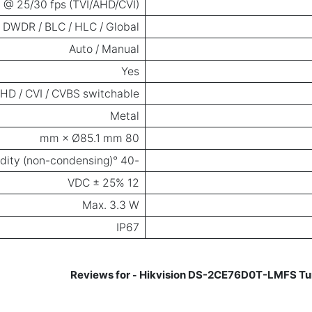
 @ 25/30 fps (TVI/AHD/CVI)
DWDR / BLC / HLC / Global
Auto / Manual
Yes
AHD / CVI / CVBS switchable
Metal
80 mm × Ø85.1 mm
-40 °C to 60 °C, ≤90% humidity (non-condensing)
12 VDC ± 25%
Max. 3.3 W
IP67
Hikvision DS-2CE76D0T-LMFS Tur
-