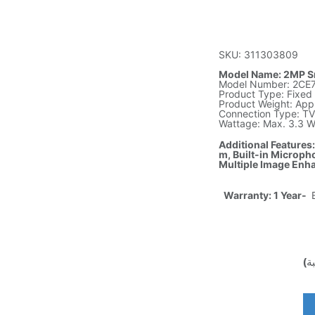
SKU: 311303809
Model Name: 2MP Sm
Model Number: 2C
Product Type: Fixed
Product Weight: Appr
Connection Type: TVI
Wattage: Max. 3.3 
Additional Features:
m, Built-in Microph
Multiple Image En
Warranty: 1 Year-
E
ة)