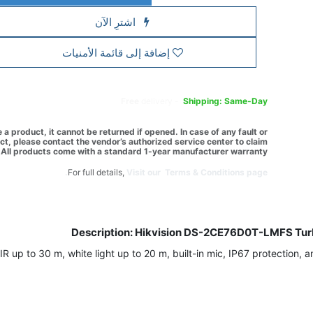
اشترِ الآن
إضافة إلى قائمة الأمنيات
Free
delivery -
Shipping: Same-Day
a product, it cannot be returned if opened. In case of any fault or
t, please contact the vendor’s authorized service center to claim
All products come with a standard 1-year manufacturer warranty.
For full details,
Visit our Terms & Conditions page.
Description: Hikvision DS-2CE76D0T-LMFS Tur
up to 30 m, white light up to 20 m, built-in mic, IP67 protection, an