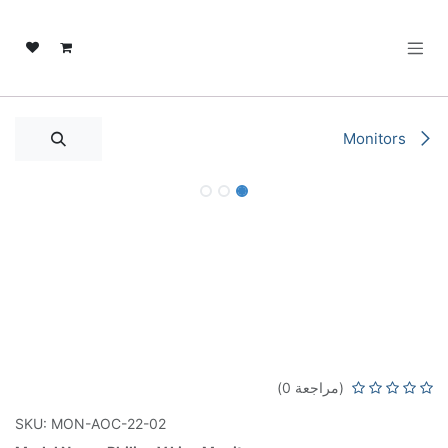
خطي للذهاب إلى المحتوى
Monitors
Philips 223V7QHAW/89 21.5 Inch Full
HD IPS LED Monitor, 1920x1080
Resolution, 75Hz, VGA & HDMI
Connectivity
(مراجعة 0)
SKU: MON-AOC-22-02