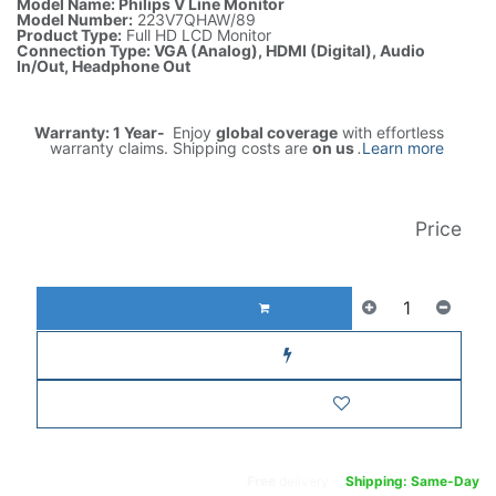
Model Name: Philips V Line Monitor
Model Number:
223V7QHAW/89
Product Type:
Full HD LCD Monitor
Connection Type: VGA (Analog), HDMI (Digital), Audio
In/Out, Headphone Out
Warranty: 1 Year-
Enjoy
global coverage
with effortless
warranty claims. Shipping costs are
on us
.
Learn more
Price
AED
5,818.59
(غير شامل الضريبة)
إضافة إلى عربة التسوق
اشترِ الآن
إضافة إلى قائمة الأمنيات
Free
delivery -
Shipping: Same-Day