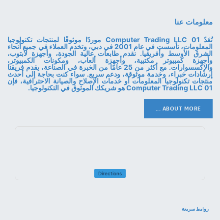
معلومات عنا
تُعَدّ 01 Computer Trading LLC موردًا موثوقًا لمنتجات تكنولوجيا
المعلومات، تأسست في عام 2001 في دبي، وتخدم العملاء في جميع أنحاء
الشرق الأوسط وأفريقيا. نقدم طابعات عالية الجودة، وأجهزة لابتوب،
وأجهزة كمبيوتر مكتبية، وأجهزة ألعاب، ومكونات الكمبيوتر،
والإكسسوارات. مع أكثر من 25 عامًا من الخبرة في الصناعة، يقدم فريقنا
إرشادات خبراء، وخدمة موثوقة، ودعم سريع. سواء كنت بحاجة إلى أحدث
منتجات تكنولوجيا المعلومات أو خدمات الإصلاح والصيانة الاحترافية، فإن
01 Computer Trading LLC هو شريكك الموثوق في التكنولوجيا.
ABOUT MORE ...
Directions
روابط سريعة