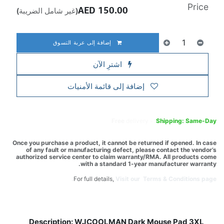
Price
AED
150.00
(غير شامل الضريبة)
إضافة إلى عربة التسوق
اشترِ الآن
إضافة إلى قائمة الأمنيات
Free
delivery -
Shipping: Same-Day
Once you purchase a product, it cannot be returned if opened. In case
of any fault or manufacturing defect, please contact the vendor’s
authorized service center to claim warranty/RMA. All products come
with a standard 1-year manufacturer warranty.
For full details,
Visit our Terms & Conditions page.
Description: WJCOOLMAN Dark Mouse Pad 3XL