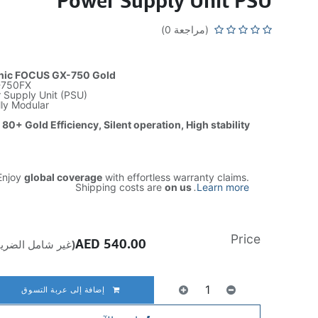
Power Supply Unit PSU
(مراجعة 0)
nic FOCUS GX-750 Gold
-750FX
 Supply Unit (PSU)
lly Modular
 80+ Gold Efficiency, Silent operation, High stability
njoy
global coverage
with effortless warranty claims.
Shipping costs are
on us
.
Learn more
Price
AED
540.00
(غير شامل الضريب
إضافة إلى عربة التسوق