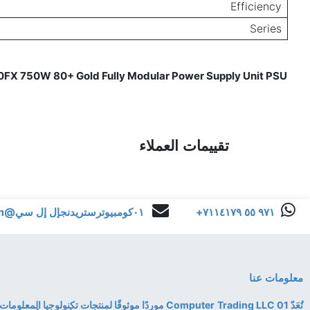
Efficiency
Series
FX 750W 80+ Gold Fully Modular Power Supply Unit PSU
Reviews for
تقييمات العملاء
+٩٧١ ٥٥ ٧١١٤١٧٩
٠١كومبيوترستريدنجإل إل سي@gmail.com
معلومات عنا
تُعَدّ 01 Computer Trading LLC موردًا موثوقًا لمنتجات تكنولوجي