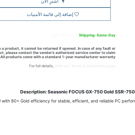
اشترِ الآن
إضافة إلى قائمة الأمنيات
Free
delivery -
Shipping: Same-Day
a product, it cannot be returned if opened. In case of any fault or
t, please contact the vendor’s authorized service center to claim
All products come with a standard 1-year manufacturer warranty.
For full details,
Visit our Terms & Conditions page.
Description: Seasonic FOCUS GX-750 Gold SSR-750
h 80+ Gold efficiency for stable, efficient, and reliable PC perfor