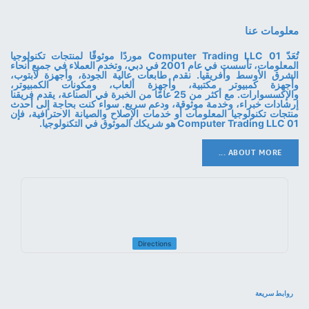
معلومات عنا
تُعَدّ 01 Computer Trading LLC موردًا موثوقًا لمنتجات تكنولوجيا
المعلومات، تأسست في عام 2001 في دبي، وتخدم العملاء في جميع أنحاء
الشرق الأوسط وأفريقيا. نقدم طابعات عالية الجودة، وأجهزة لابتوب،
وأجهزة كمبيوتر مكتبية، وأجهزة ألعاب، ومكونات الكمبيوتر،
والإكسسوارات. مع أكثر من 25 عامًا من الخبرة في الصناعة، يقدم فريقنا
إرشادات خبراء، وخدمة موثوقة، ودعم سريع. سواء كنت بحاجة إلى أحدث
منتجات تكنولوجيا المعلومات أو خدمات الإصلاح والصيانة الاحترافية، فإن
01 Computer Trading LLC هو شريكك الموثوق في التكنولوجيا.
ABOUT MORE ...
Directions
روابط سريعة