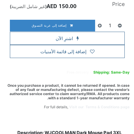
Price
AED
150.00
(غير شامل الضريبة)
إضافة إلى عربة التسوق
اشترِ الآن
إضافة إلى قائمة الأمنيات
Free
delivery -
Shipping: Same-Day
Once you purchase a product, it cannot be returned if opened. In case
of any fault or manufacturing defect, please contact the vendor’s
authorized service center to claim warranty/RMA. All products come
with a standard 1-year manufacturer warranty.
For full details,
Visit our Terms & Conditions page.
Description: WJCOOLMAN Dark Mouse Pad 3XL