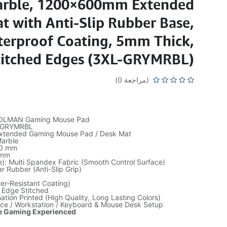
arble, 1200×600mm Extended
t with Anti-Slip Rubber Base,
erproof Coating, 5mm Thick,
titched Edges (3XL-GRYMRBL)
(مراجعة 0)
OLMAN Gaming Mouse Pad
L-GRYMRBL
Extended Gaming Mouse Pad / Desk Mat
arble
00 mm
 mm
e): Multi Spandex Fabric (Smooth Control Surface)
r Rubber (Anti-Slip Grip)
er-Resistant Coating)
 Edge Stitched
ation Printed (High Quality, Long Lasting Colors)
ice / Workstation / Keyboard & Mouse Desk Setup
e Gaming Experienced