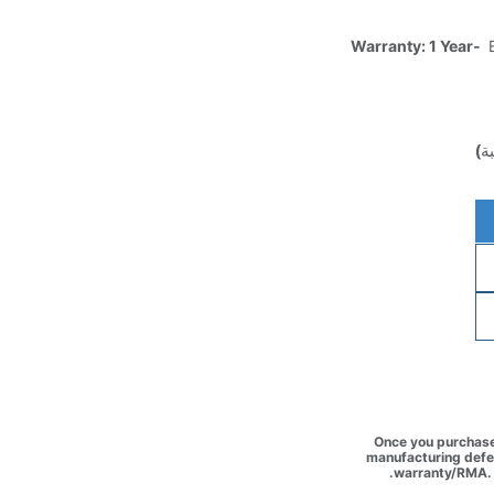
Warranty: 1 Year-
E
ة)
Once you purchase 
manufacturing defec
warranty/RMA. 