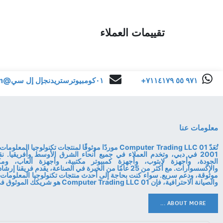
تقييمات العملاء
+٩٧١ ٥٥ ٧١١٤١٧٩
٠١كومبيوترستريدنجإل إل سي@gmail.com
معلومات عنا
تُعَدّ 01 Computer Trading LLC موردًا موثوقًا لمنتجات تكنولوجي
2001 في دبي، وتخدم العملاء في جميع أنحاء الشرق الأوسط وأفريقيا. ن
الجودة، وأجهزة لابتوب، وأجهزة كمبيوتر مكتبية، وأجهزة ألعاب، ومكو
والإكسسوارات. مع أكثر من 25 عامًا من الخبرة في الصناعة، يقدم فري
موثوقة، ودعم سريع. سواء كنت بحاجة إلى أحدث منتجات تكنولوجيا المعلومات 
والصيانة الاحترافية، فإن 01 Computer Trading LLC هو شريكك الموثوق في التكنولوجيا.
ABOUT MORE ...