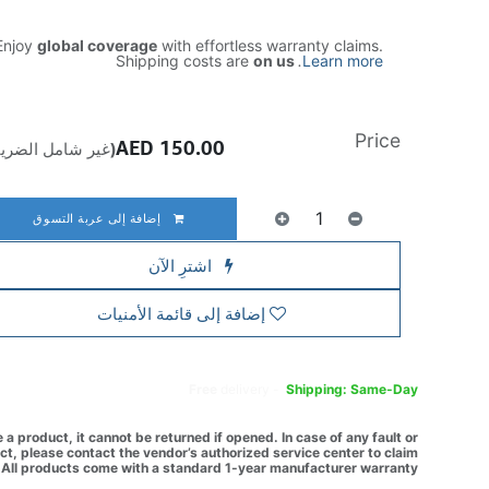
njoy
global coverage
with effortless warranty claims.
Shipping costs are
on us
.
Learn more
Price
AED
150.00
(غير شامل الضريب
إضافة إلى عربة التسوق
اشترِ الآن
إضافة إلى قائمة الأمنيات
Free
delivery -
Shipping: Same-Day
a product, it cannot be returned if opened. In case of any fault or
t, please contact the vendor’s authorized service center to claim
All products come with a standard 1-year manufacturer warranty.