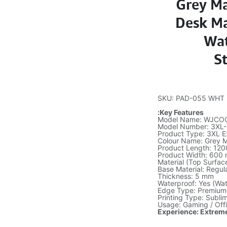
Grey M
Desk Ma
Wat
S
SKU: PAD-055 WHT
Key Features:
Model Name: WJCO
Model Number: 3X
Product Type: 3XL 
Colour Name: Grey M
Product Length: 12
Product Width: 600
Material (Top Surfac
Base Material: Regula
Thickness: 5 mm
Waterproof: Yes (Wat
Edge Type: Premium
Printing Type: Sublim
Usage: Gaming / Off
Experience: Extrem