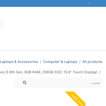
خطي للذهاب إلى المحتوى
الْعَرَبيّة
جميع الفئات
أجهزة الكمبيوتر المحمولة والمكتبية
الطابعات والشبكات
Laptops & Accessories
Computer & Laptops
All products
Core i5 6th Gen, 8GB RAM, 256GB SSD, 15.6" Touch Display)
نفدت الكمية
نفدت الكمية