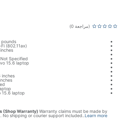
tel Core i5 6th Gen, 8GB RAM,
B SSD, 15.6" Touch Display)
(مراجعة 0)
8 pounds
Fi (802.11ax)
 inches
 Not Specified
vo 15.6 laptop
6 inches
inches
ied
Laptop
 15.6 laptop
s (Shop Warranty)
Warranty claims must be made by
p. No shipping or courier support included.
.
Learn more