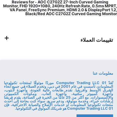
AOC C27G2Z 27-Inch Curved Gaming
Reviews for
-
Monitor, FHD 1920×1080, 240Hz Refresh Rate, 0.5ms MPRT,
VA Panel, FreeSync Premium, HDMI 2.0 & DisplayPort 1.2,
Black/Red AOC C27G2Z Curved Gaming Monitor
تقييمات العملاء
معلومات عنا
تُعَدّ 01 Computer Trading LLC موردًا موثوقًا لمنتجات تكنولوجيا
المعلومات، تأسست في عام 2001 في دبي، وتخدم العملاء في جميع أنحاء
الشرق الأوسط وأفريقيا. نقدم طابعات عالية الجودة، وأجهزة لابتوب،
وأجهزة كمبيوتر مكتبية، وأجهزة ألعاب، ومكونات الكمبيوتر،
والإكسسوارات. مع أكثر من 25 عامًا من الخبرة في الصناعة، يقدم فريقنا
إرشادات خبراء، وخدمة موثوقة، ودعم سريع. سواء كنت بحاجة إلى أحدث
منتجات تكنولوجيا المعلومات أو خدمات الإصلاح والصيانة الاحترافية، فإن
01 Computer Trading LLC هو شريكك الموثوق في التكنولوجيا.