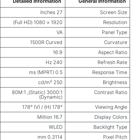
Detailed Information
General Information
27 Inches
Screen Size
1920 × 1080 (Full HD)
Resolution
VA
Panel Type
1500R Curved
Curvature
16:9
Aspect Ratio
240 Hz
Refresh Rate
0.5 ms (MPRT)
Response Time
250 cd/m²
Brightness
3000:1 (Static), 80M:1
Contrast Ratio
(Dynamic)
178° (H) / 178° (V)
Viewing Angle
16.7 Million
Display Colors
WLED
Backlight Type
0.3114 mm
Pixel Pitch