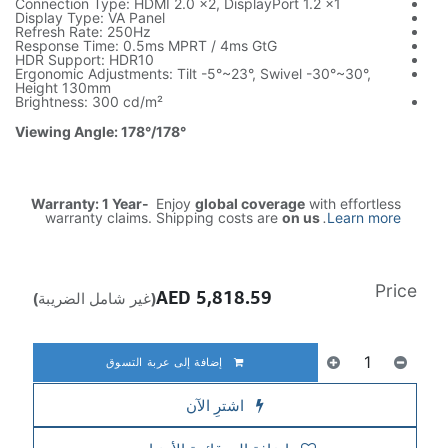
Connection Type: HDMI 2.0 x2, DisplayPort 1.2 x1
Display Type: VA Panel
Refresh Rate: 250Hz
Response Time: 0.5ms MPRT / 4ms GtG
HDR Support: HDR10
Ergonomic Adjustments: Tilt -5°~23°, Swivel -30°~30°,
Height 130mm
Brightness: 300 cd/m²
Viewing Angle: 178°/178°
Warranty: 1 Year-
Enjoy
global coverage
with effortless
warranty claims. Shipping costs are
on us
.
Learn more
Price
AED
5,818.59
(غير شامل الضريبة)
إضافة إلى عربة التسوق
اشترِ الآن