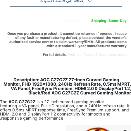
إضافة إلى قائمة الأمنيات
Free
delivery -
Shipping: Same-Day
Once you purchase a product, it cannot be returned if opened. In case
of any fault or manufacturing defect, please contact the vendor’s
authorized service center to claim warranty/RMA. All products come
with a standard 1-year manufacturer warranty.
For full details,
Visit our Terms & Conditions page.
Description: AOC C27G2Z 27-Inch Curved Gaming
Monitor, FHD 1920×1080, 240Hz Refresh Rate, 0.5ms MPRT,
VA Panel, FreeSync Premium, HDMI 2.0 & DisplayPort 1.2,
Black/Red AOC C27G2Z Curved Gaming Monitor
The
AOC C27G2Z
is a 27-inch curved gaming monitor
featuring a VA panel, Full HD resolution, and a 240Hz refresh rate. It
offers 0.5ms MPRT response time, FreeSync Premium support, and
HDMI 2.0 and DisplayPort 1.2 connectivity for smooth and
responsive gaming performance.