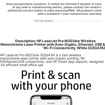
Once you purchase a product, it cannot be returned if opened. In case
of any fault or manufacturing defect, please contact the vendor’s
authorized service center to claim warranty/RMA. All products come
with a standard 1-year manufacturer warranty.
For full details,
Visit our Terms & Conditions page.
Description: HP LaserJet Pro M203dw Wireless
Monochrome Laser Printer with Auto-Duplex, Ethernet, USB &
Wi-Fi Connectivity, White (G3Q47A)
HP LaserJet Pro M203dw (G3Q47A) is a fast wireless
monochrome laser printer with auto-duplex printing, Wi-
Fi/Ethernet/USB connectivity, and HP Smart App support, designed
for efficient small office use.