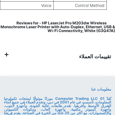
Voice
Control Method
HP LaserJet Pro M203dw Wireless
Reviews for
-
Monochrome Laser Printer with Auto-Duplex, Ethernet, USB &
Wi-Fi Connectivity, White (G3Q47A)
تقييمات العملاء
معلومات عنا
تُعَدّ 01 Computer Trading LLC موردًا موثوقًا لمنتجات تكنولوجيا
المعلومات، تأسست في عام 2001 في دبي، وتخدم العملاء في جميع أنحاء
الشرق الأوسط وأفريقيا. نقدم طابعات عالية الجودة، وأجهزة لابتوب،
وأجهزة كمبيوتر مكتبية، وأجهزة ألعاب، ومكونات الكمبيوتر،
والإكسسوارات. مع أكثر من 25 عامًا من الخبرة في الصناعة، يقدم فريقنا