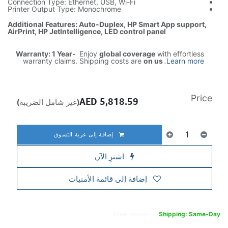
Connection Type: Ethernet, USB, Wi-Fi
Printer Output Type: Monochrome
Additional Features: Auto-Duplex, HP Smart App support,
AirPrint, HP JetIntelligence, LED control panel
Warranty: 1 Year-
Enjoy
global coverage
with effortless
warranty claims. Shipping costs are
on us
.
Learn more
Price
AED
5,818.59
(غير شامل الضريبة)
إضافة إلى عربة التسوق
اشترِ الآن
إضافة إلى قائمة الأمنيات
Free
delivery -
Shipping: Same-Day