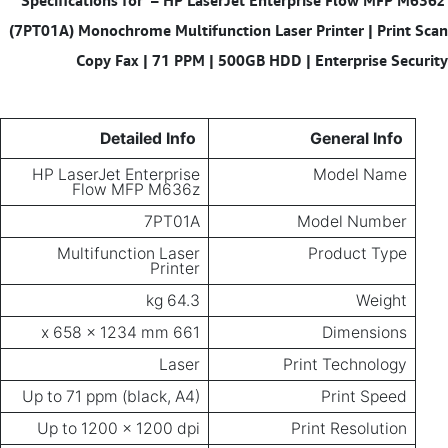
–
HP LaserJet Enterprise Flow MFP M636z
Specifications for
(7PT01A) Monochrome Multifunction Laser Printer | Print Scan
Copy Fax | 71 PPM | 500GB HDD | Enterprise Security
Detailed Info
General Info
HP LaserJet Enterprise
Model Name
Flow MFP M636z
7PT01A
Model Number
Multifunction Laser
Product Type
Printer
64.3 kg
Weight
661 x 658 x 1234 mm
Dimensions
Laser
Print Technology
Up to 71 ppm (black, A4)
Print Speed
Up to 1200 x 1200 dpi
Print Resolution