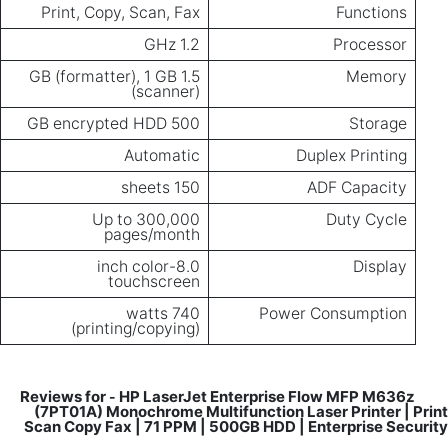
Print, Copy, Scan, Fax
Functions
1.2 GHz
Processor
1.5 GB (formatter), 1 GB
Memory
(scanner)
500 GB encrypted HDD
Storage
Automatic
Duplex Printing
150 sheets
ADF Capacity
Up to 300,000
Duty Cycle
pages/month
8.0-inch color
Display
touchscreen
740 watts
Power Consumption
(printing/copying)
HP LaserJet Enterprise Flow MFP M636z
Reviews for
-
(7PT01A) Monochrome Multifunction Laser Printer | Print
Scan Copy Fax | 71 PPM | 500GB HDD | Enterprise Security