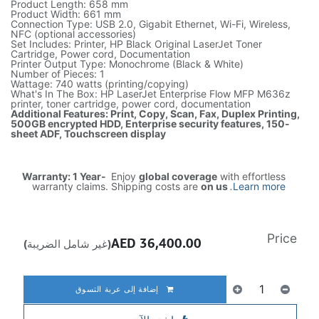
Product Length: 658 mm
Product Width: 661 mm
Connection Type: USB 2.0, Gigabit Ethernet, Wi-Fi, Wireless,
NFC (optional accessories)
Set Includes: Printer, HP Black Original LaserJet Toner
Cartridge, Power cord, Documentation
Printer Output Type: Monochrome (Black & White)
Number of Pieces: 1
Wattage: 740 watts (printing/copying)
What's In The Box: HP LaserJet Enterprise Flow MFP M636z
printer, toner cartridge, power cord, documentation
Additional Features: Print, Copy, Scan, Fax, Duplex Printing,
500GB encrypted HDD, Enterprise security features, 150-
sheet ADF, Touchscreen display
Warranty: 1 Year-
Enjoy
global coverage
with effortless
warranty claims. Shipping costs are
on us
.
Learn more
Price
AED
36,400.00
(غير شامل الضريبة)
إضافة إلى عربة التسوق