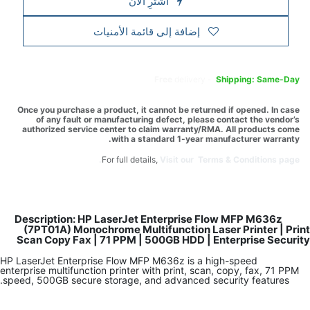
اشترِ الآن
إضافة إلى قائمة الأمنيات
Free
delivery -
Shipping: Same-Day
Once you purchase a product, it cannot be returned if opened. In case
of any fault or manufacturing defect, please contact the vendor’s
authorized service center to claim warranty/RMA. All products come
with a standard 1-year manufacturer warranty.
For full details,
Visit our Terms & Conditions page.
Description: HP LaserJet Enterprise Flow MFP M636z
(7PT01A) Monochrome Multifunction Laser Printer | Print
Scan Copy Fax | 71 PPM | 500GB HDD | Enterprise Security
HP LaserJet Enterprise Flow MFP M636z is a high-speed
enterprise multifunction printer with print, scan, copy, fax, 71 PPM
speed, 500GB secure storage, and advanced security features.