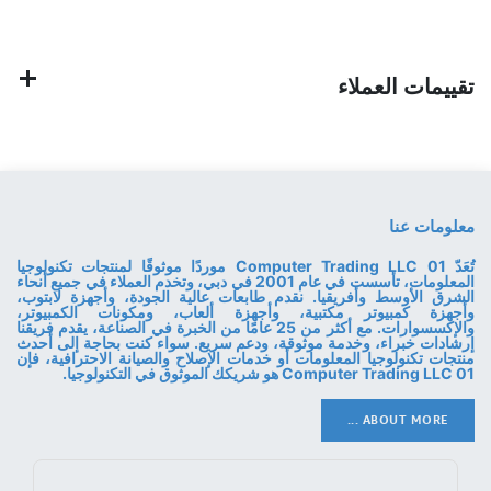
تقييمات العملاء
معلومات عنا
تُعَدّ 01 Computer Trading LLC موردًا موثوقًا لمنتجات تكنولوجيا
المعلومات، تأسست في عام 2001 في دبي، وتخدم العملاء في جميع أنحاء
الشرق الأوسط وأفريقيا. نقدم طابعات عالية الجودة، وأجهزة لابتوب،
وأجهزة كمبيوتر مكتبية، وأجهزة ألعاب، ومكونات الكمبيوتر،
والإكسسوارات. مع أكثر من 25 عامًا من الخبرة في الصناعة، يقدم فريقنا
إرشادات خبراء، وخدمة موثوقة، ودعم سريع. سواء كنت بحاجة إلى أحدث
منتجات تكنولوجيا المعلومات أو خدمات الإصلاح والصيانة الاحترافية، فإن
01 Computer Trading LLC هو شريكك الموثوق في التكنولوجيا.
ABOUT MORE ...