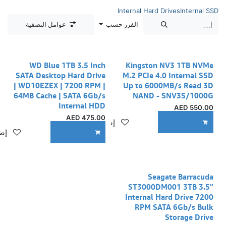
Internal Hard Drives
Internal SSD
الفرز حسب
عوامل التصفية
WD Blue 1TB 3.5 Inch
Kingston NV3 1TB NVMe
SATA Desktop Hard Drive
M.2 PCIe 4.0 Internal SSD
| WD10EZEX | 7200 RPM |
Up to 6000MB/s Read 3D
64MB Cache | SATA 6Gb/s
NAND - SNV3S/1000G
Internal HDD
AED
550.00
AED
475.00
إضافة إلى قائمة الأمنيات
ADD TO CART
إضا
ADD TO CART
Seagate Barracuda
ST3000DM001 3TB 3.5"
Internal Hard Drive 7200
RPM SATA 6Gb/s Bulk
Storage Drive