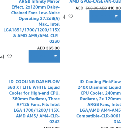
ARGB Infinity Mirror
AMD GPUs-CASEFAN-038
Effect, 2x120mm Daisy-
500.00
AED
AED
410.00
Chained Fans Low-Noise
إضافة إلى قائمة الأمنيات
ADD TO CART
Operating 27.2dB(A)
Max., Intel
LGA1851/1700/1200/115X
& AMD AM5/AM4-CLR-
0230
AED
365.00
إضا
ADD TO CART
ID-COOLING DASHFLOW
ID-Cooling PinkFlow
360 XT LITE WHITE Liquid
240X Diamond Liquid
Cooler for High-end CPU,
CPU Cooler, 240mm
360mm Radiator, Three
Radiator, 2x 120mm
AF125 Fans, Fits Intel
ARGB Fans, Intel
LGA 1700/1200/115X,
LGA/AMD AM4-AM5
AMD AM5/ AM4-CLR-
Compatible-CLR-0061
0242
DIA