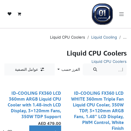
خطي للذهاب إلى المحتوى
Liquid CPU Coolers
Liquid Cooling
...
Liquid CPU Coolers
Liquid CPU Coolers
الفرز حسب
عوامل التصفية
ID-COOLING FX360 LCD
ID-COOLING FX360 LCD
360mm ARGB Liquid CPU
WHITE 360mm Triple Fan
Cooler with 1.48-inch LCD
Liquid CPU Cooler, 350W
Display, 3×120mm Fans,
TDP, 3×120mm ARGB
350W TDP Support
Fans, 1.48” LCD Display,
PWM Control, White
AED
479.00
Finish