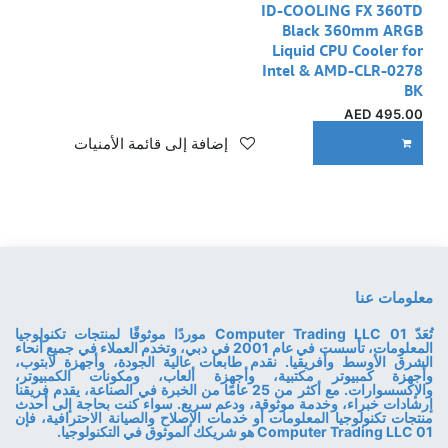
ID-COOLING FX 360TD
Black 360mm ARGB
Liquid CPU Cooler for
Intel & AMD-CLR-0278
BK
AED
495.00
إضافة إلى قائمة الأمنيات
ADD TO CART
معلومات عنا
تُعَدّ 01 Computer Trading LLC موردًا موثوقًا لمنتجات تكنولوجيا
المعلومات، تأسست في عام 2001 في دبي، وتخدم العملاء في جميع أنحاء
الشرق الأوسط وأفريقيا. نقدم طابعات عالية الجودة، وأجهزة لابتوب،
وأجهزة كمبيوتر مكتبية، وأجهزة ألعاب، ومكونات الكمبيوتر،
والإكسسوارات. مع أكثر من 25 عامًا من الخبرة في الصناعة، يقدم فريقنا
إرشادات خبراء، وخدمة موثوقة، ودعم سريع. سواء كنت بحاجة إلى أحدث
منتجات تكنولوجيا المعلومات أو خدمات الإصلاح والصيانة الاحترافية، فإن
01 Computer Trading LLC هو شريكك الموثوق في التكنولوجيا.