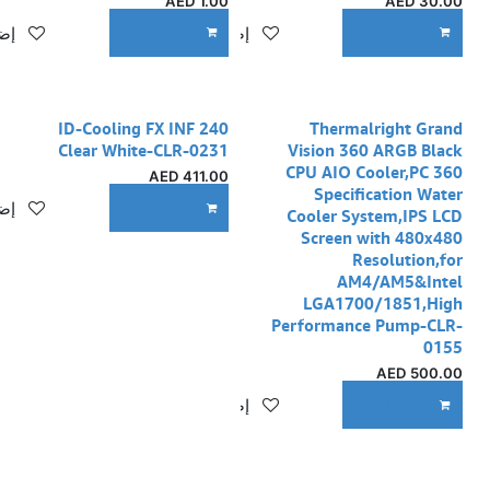
AED
1.00
AED
30.00
إضافة إلى قائمة الأمنيات
إضا
ADD TO CART
ADD TO CART
ID-Cooling FX INF 240
Thermalright Grand
Clear White-CLR-0231
Vision 360 ARGB Black
CPU AIO Cooler,PC 360
AED
411.00
Specification Water
إضا
ADD TO CART
Cooler System,IPS LCD
Screen with 480x480
Resolution,for
AM4/AM5&Intel
LGA1700/1851,High
Performance Pump-CLR-
0155
AED
500.00
إضافة إلى قائمة الأمنيات
ADD TO CART