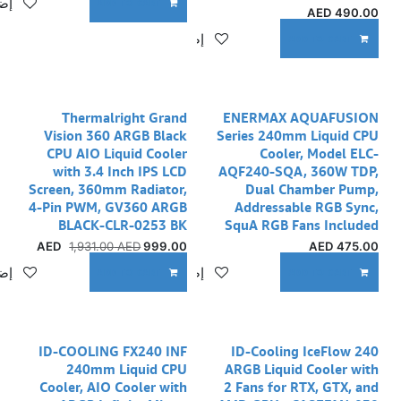
إضا
ADD TO CART
AED
490.00
إضافة إلى قائمة الأمنيات
ADD TO CART
Thermalright Grand
ENERMAX AQUAFUSION
Vision 360 ARGB Black
Series 240mm Liquid CPU
CPU AIO Liquid Cooler
Cooler, Model ELC-
with 3.4 Inch IPS LCD
AQF240-SQA, 360W TDP,
Screen, 360mm Radiator,
Dual Chamber Pump,
4-Pin PWM, GV360 ARGB
Addressable RGB Sync,
BLACK-CLR-0253 BK
SquA RGB Fans Included
1,931.00
AED
AED
999.00
AED
475.00
إضافة إلى قائمة الأمنيات
إضا
ADD TO CART
ADD TO CART
ID-COOLING FX240 INF
ID-Cooling IceFlow 240
240mm Liquid CPU
ARGB Liquid Cooler with
Cooler, AIO Cooler with
2 Fans for RTX, GTX, and