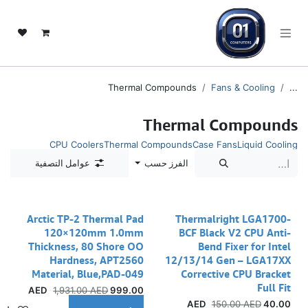
خطي للذهاب إلى المحتوى
Thermal Compounds
Fans & Cooling
...
Thermal Compounds
CPU Coolers
Thermal Compounds
Case Fans
Liquid Cooling
الفرز حسب
عوامل التصفية
Arctic TP-2 Thermal Pad
Thermalright LGA1700-
120×120mm 1.0mm
BCF Black V2 CPU Anti-
Thickness, 80 Shore OO
Bend Fixer for Intel
Hardness, APT2560
12/13/14 Gen – LGA17XX
Material, Blue,PAD-049
Corrective CPU Bracket
Full Fit
1,931.00
AED
AED
999.00
150.00
AED
AED
40.00