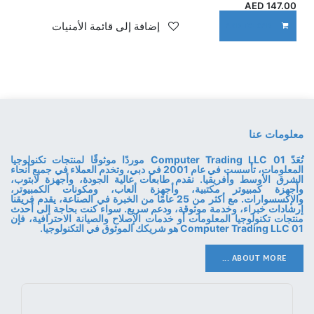
AED
147.00
إضافة إلى قائمة الأمنيات
ADD TO CART
معلومات عنا
تُعَدّ 01 Computer Trading LLC موردًا موثوقًا لمنتجات تكنولوجيا
المعلومات، تأسست في عام 2001 في دبي، وتخدم العملاء في جميع أنحاء
الشرق الأوسط وأفريقيا. نقدم طابعات عالية الجودة، وأجهزة لابتوب،
وأجهزة كمبيوتر مكتبية، وأجهزة ألعاب، ومكونات الكمبيوتر،
والإكسسوارات. مع أكثر من 25 عامًا من الخبرة في الصناعة، يقدم فريقنا
إرشادات خبراء، وخدمة موثوقة، ودعم سريع. سواء كنت بحاجة إلى أحدث
منتجات تكنولوجيا المعلومات أو خدمات الإصلاح والصيانة الاحترافية، فإن
01 Computer Trading LLC هو شريكك الموثوق في التكنولوجيا.
ABOUT MORE ...