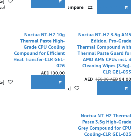
إضا
ADD TO CART
Compare
إضافة إلى قائمة الأمنيات
ADD TO CART
Noctua NT-H2 10g
Noctua NT-H2 3.5g AM5
Thermal Paste High-
Edition, Pro-Grade
Grade CPU Cooling
Thermal Compound with
Compound for Efficient
Thermal Paste Guard for
Heat Transfer-CLR GEL-
AMD AM5 CPUs incl. 3
026
Cleaning Wipes (3.5g)-
CLR GEL-033
AED
130.00
150.00
AED
AED
94.00
إضا
ADD TO CART
إضافة إلى قائمة الأمنيات
ADD TO CART
Noctua NT-H2 Thermal
Paste 3.5g High-Grade
Grey Compound for CPU
Cooling-CLR GEL-025