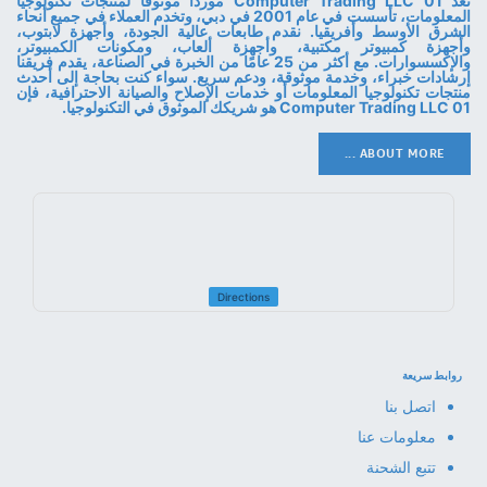
تُعَدّ 01 Computer Trading LLC موردًا موثوقًا لمنتجات تكنولوجيا
المعلومات، تأسست في عام 2001 في دبي، وتخدم العملاء في جميع أنحاء
الشرق الأوسط وأفريقيا. نقدم طابعات عالية الجودة، وأجهزة لابتوب،
وأجهزة كمبيوتر مكتبية، وأجهزة ألعاب، ومكونات الكمبيوتر،
والإكسسوارات. مع أكثر من 25 عامًا من الخبرة في الصناعة، يقدم فريقنا
إرشادات خبراء، وخدمة موثوقة، ودعم سريع. سواء كنت بحاجة إلى أحدث
منتجات تكنولوجيا المعلومات أو خدمات الإصلاح والصيانة الاحترافية، فإن
01 Computer Trading LLC هو شريكك الموثوق في التكنولوجيا.
ABOUT MORE ...
Directions
روابط سريعة
اتصل بنا
معلومات عنا
تتبع الشحنة