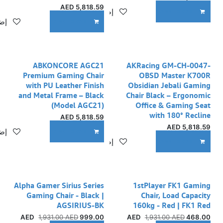
AED
5,818.59
إضافة إلى قائمة الأمنيات
ADD TO CART
إضا
ADD TO CART
ABKONCORE AGC21
AKRacing GM-CH-0047-
Premium Gaming Chair
OBSD Master K700R
with PU Leather Finish
Obsidian Jebali Gaming
and Metal Frame – Black
Chair Black – Ergonomic
(Model AGC21)
Office & Gaming Seat
with 180° Recline
AED
5,818.59
AED
5,818.59
إضا
ADD TO CART
إضافة إلى قائمة الأمنيات
ADD TO CART
Alpha Gamer Sirius Series
1stPlayer FK1 Gaming
Gaming Chair - Black |
Chair, Load Capacity
AGSIRIUS-BK
160kg - Red | FK1 Red
1,931.00
AED
AED
999.00
1,931.00
AED
AED
468.00