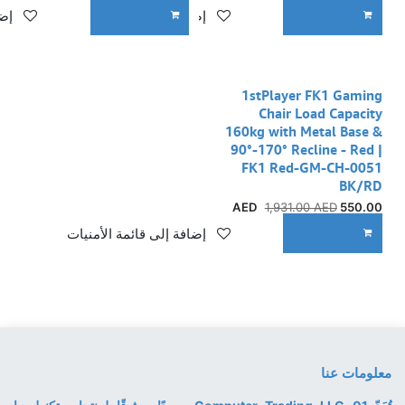
إضافة إلى قائمة الأمنيات
إضا
ADD TO CART
ADD TO CART
1stPlayer FK1 Gaming
Chair Load Capacity
160kg with Metal Base &
90°-170° Recline - Red |
FK1 Red-GM-CH-0051
BK/RD
1,931.00
AED
AED
550.00
إضافة إلى قائمة الأمنيات
ADD TO CART
معلومات عنا