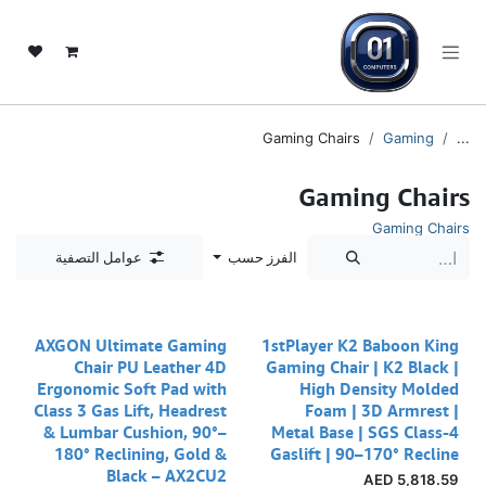
خطي للذهاب إلى المحتوى
Gaming Chairs
Gaming
...
Gaming Chairs
Gaming Chairs
الفرز حسب
عوامل التصفية
AXGON Ultimate Gaming
1stPlayer K2 Baboon King
Chair PU Leather 4D
Gaming Chair | K2 Black |
Ergonomic Soft Pad with
High Density Molded
Class 3 Gas Lift, Headrest
Foam | 3D Armrest |
& Lumbar Cushion, 90°–
Metal Base | SGS Class-4
180° Reclining, Gold &
Gaslift | 90–170° Recline
Black – AX2CU2
AED
5,818.59