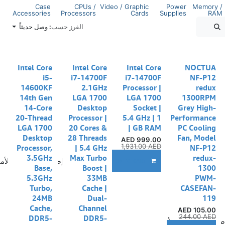
Case
CPUs /
Video / Graphic
Power
Memory /
Accessories
Processors
Cards
Supplies
RAM
الفرز حسب:
وصل حديثاً
Intel Core
Intel Core
Intel Core
NOCTUA
i5-
i7-14700F
i7-14700F
NF-P12
14600KF
2.1GHz
Processor |
redux
14th Gen
LGA 1700
LGA 1700
1300RPM
14-Core
Desktop
Socket |
Grey High-
20-Thread
Processor |
5.4 GHz | 1
Performance
LGA 1700
20 Cores &
GB RAM |
PC Cooling
Desktop
28 Threads
Fan, Model
AED
999.00
1,931.00
AED
Processor,
| 5.4 GHz
NF-P12
3.5GHz
Max Turbo
redux-
إضافة إلى قائمة الأم
ADD TO CART
Base,
Boost |
1300
5.3GHz
33MB
PWM-
Turbo,
Cache |
CASEFAN-
24MB
Dual-
119
Cache,
Channel
AED
105.00
244.00
AED
DDR5-
DDR5-
ضافة إلى قائمة الأمنيات