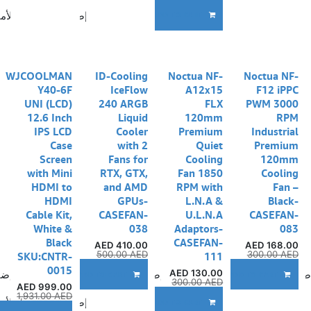
إضافة إلى قائمة الأم
ADD TO CART
WJCOOLMAN
ID-Cooling
Noctua NF-
Noctua NF-
Y40-6F
IceFlow
A12x15
F12 iPPC
UNI (LCD)
240 ARGB
FLX
PWM 3000
12.6 Inch
Liquid
120mm
RPM
IPS LCD
Cooler
Premium
Industrial
Case
with 2
Quiet
Premium
Screen
Fans for
Cooling
120mm
with Mini
RTX, GTX,
Fan 1850
Cooling
HDMI to
and AMD
RPM with
Fan –
HDMI
GPUs-
L.N.A &
Black-
Cable Kit,
CASEFAN-
U.L.N.A
CASEFAN-
White &
038
Adaptors-
083
Black
CASEFAN-
AED
410.00
AED
168.00
500.00
AED
300.00
AED
SKU:CNTR-
111
0015
AED
130.00
ضافة إلى قائمة الأمنيات
إضافة إلى قائمة الأمنيات
إضا
ADD TO CART
ADD TO CART
300.00
AED
AED
999.00
1,931.00
AED
إضافة إلى قائمة الأم
ADD TO CART