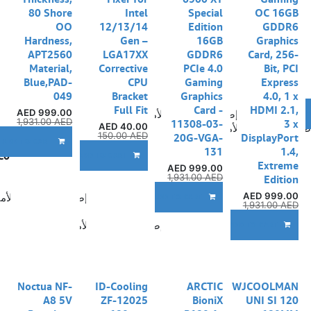
80 Shore
Intel
Special
OC 16GB
OO
12/13/14
Edition
GDDR6
Hardness,
Gen –
16GB
Graphics
APT2560
LGA17XX
GDDR6
Card, 256-
Material,
Corrective
PCIe 4.0
Bit, PCI
Blue,PAD-
CPU
Gaming
Express
049
Bracket
Graphics
4.0, 1 x
Full Fit
Card -
HDMI 2.1,
AED
999.00
إضافة إلى قائمة الأمنيات
A
1,931.00
AED
11308-03-
3 x
AED
40.00
ضافة إلى قائمة الأمنيات
150.00
AED
20G-VGA-
DisplayPort
ADD TO CART
131
1.4,
Compare
ADD TO CART
Extreme
AED
999.00
1,931.00
AED
Edition
AED
999.00
إضافة إلى قائمة الأم
ADD TO CART
1,931.00
AED
إضافة إلى قائمة الأمنيات
ADD TO CART
Noctua NF-
ID-Cooling
ARCTIC
WJCOOLMAN
A8 5V
ZF-12025
BioniX
UNI SI 120