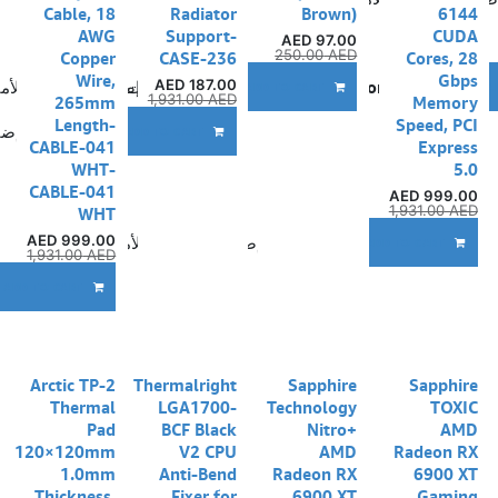
Cable, 18
Radiator
Brown)
6144
AWG
Support-
CUDA
AED
97.00
250.00
AED
Copper
CASE-236
Cores, 28
Wire,
Gbps
AED
187.00
Compare
إضافة إلى قائمة الأمنيات
إضافة إلى قائمة الأم
ADD TO CART
A
1,931.00
AED
265mm
Memory
Length-
Speed, PCI
إضا
ADD TO CART
CABLE-041
Express
WHT-
5.0
CABLE-041
AED
999.00
1,931.00
AED
WHT
AED
999.00
إضافة إلى قائمة الأمنيات
ADD TO CART
1,931.00
AED
ADD TO CART
Arctic TP-2
Thermalright
Sapphire
Sapphire
Thermal
LGA1700-
Technology
TOXIC
Pad
BCF Black
Nitro+
AMD
120×120mm
V2 CPU
AMD
Radeon RX
1.0mm
Anti-Bend
Radeon RX
6900 XT
Thickness,
Fixer for
6900 XT
Gaming