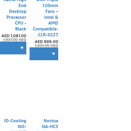
End
120mm
Desktop
Fans –
Processor
Intel &
CPU -
AMD
Black
Compatible-
CLR-0227
AED
1,081.00
1,931.00
AED
AED
999.00
1,931.00
AED
DD TO CART
إ
ADD TO CART
ID-Cooling
Noctua
NO-
NA-HC3