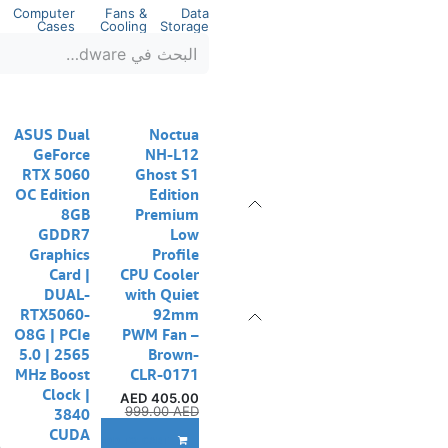
Computer
Fans &
Data
Cases
Cooling
Storage
ASUS Dual
Noctua
GeForce
NH-L12
RTX 5060
Ghost S1
OC Edition
Edition
8GB
Premium
GDDR7
Low
Graphics
Profile
Card |
CPU Cooler
DUAL-
with Quiet
RTX5060-
92mm
O8G | PCIe
PWM Fan –
5.0 | 2565
Brown-
MHz Boost
CLR-0171
Clock |
AED
405.00
999.00
AED
3840
CUDA
إ
ADD TO CART