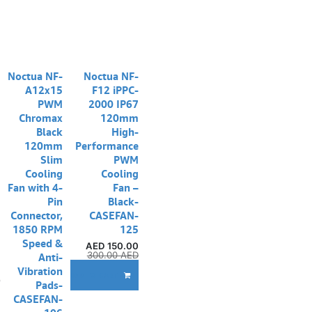
Noctua NF-
Noctua NF-
A12x15
F12 iPPC-
PWM
2000 IP67
Chromax
120mm
Black
High-
120mm
Performance
Slim
PWM
Cooling
Cooling
Fan with 4-
Fan –
Pin
Black-
Connector,
CASEFAN-
1850 RPM
125
Speed &
AED
150.00
300.00
AED
Anti-
Vibration
إ
ADD TO CART
Pads-
CASEFAN-