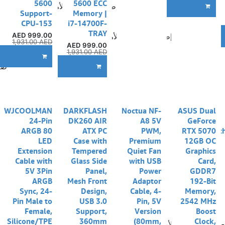
5600
5600 ECC
إضافة إلى قائمة الأمنيات
ADD TO CART
Support-
Memory |
CPU-153
i7-14700F-
TRAY
AED
999.00
إضافة إلى قائمة الأمنيات
A
1,931.00
AED
AED
999.00
1,931.00
AED
ADD TO CART
إضا
ADD TO CART
WJCOOLMAN
DARKFLASH
Noctua NF-
ASUS Dual
24-Pin
DK260 AIR
A8 5V
GeForce
ARGB 80
ATX PC
PWM,
RTX 5070
c
LED
Case with
Premium
12GB OC
Extension
Tempered
Quiet Fan
Graphics
Cable with
Glass Side
with USB
Card,
5V 3Pin
Panel,
Power
GDDR7
ARGB
Mesh Front
Adaptor
192-Bit
Sync, 24-
Design,
Cable, 4-
Memory,
Pin Male to
USB 3.0
Pin, 5V
2542 MHz
Female,
Support,
Version
Boost
Silicone/TPE
360mm
(80mm,
Clock,
ضافة إلى قائمة الأمنيات