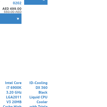
0202
AED
499.00
550.00
AED
DD TO CART
نفدت الكمية
Intel Core
ID-Cooling
i7 6900K
DX 360
3.20 GHz
Black
LGA2011
Liquid CPU
V3 20MB
Cooler
Cache High
with Triple