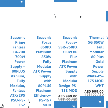
ADD TO CART
إضافة إلى قائمة الأمنيات
A
Seasonic
Seasonic
Seasonic
Thermal
Prime
Focus
Focus+
SG 850W
Fanless
850PX
SSR-750PX
Full
TX-700
Platinum
750W 80
Modular
700W
850W
Plus
80 Plus
Power
Fully
Platinum
Gold
Supply –
Modular
ATX Power
Power
80PLUS
ATX Power
Supply
Supply
Titanium,
Supply
with
White-PS-
Fully
with
Modular
175 MOD
Modular,
80PLUS
Design-PS-
WHT
Fanless
Platinum
158 MOD
AED
999.00
1,931.00
AED
ATX/EPS
Efficiency-
AED
999.00
1,931.00
AED
PSU-PS-
PS-157
إضافة إلى قائمة الأمنيات
ADD TO CART
132
MOD
ضافة إلى قائمة الأمنيات
إضافة إلى قائمة الأمنيات
إضافة إلى قائمة الأم
ADD TO CART
A