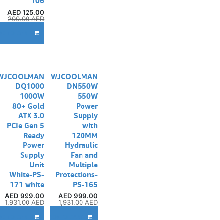
106
AED
125.00
200.00
AED
DD TO CART
WJCOOLMAN
WJCOOLMAN
DQ1000
DN550W
1000W
550W
80+ Gold
Power
ATX 3.0
Supply
PCIe Gen 5
with
Ready
120MM
Power
Hydraulic
Supply
Fan and
Unit
Multiple
White-PS-
Protections-
171 white
PS-165
AED
999.00
AED
999.00
1,931.00
AED
1,931.00
AED
إ
DD TO CART
ADD TO CART