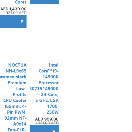
Cores
AED
1,430.00
1,931.00
AED
DD TO CART
NOCTUA
Intel
NH-L9x65
Core™ i9-
hromax.black
14900K
Premium
Processor
Low-
BX8071514900K
Profile
– 24-Core,
CPU Cooler
3 GHz, LGA
(65mm, 4-
1700,
Pin PWM,
250W
92mm NF-
AED
999.00
1,931.00
AED
A9x14
Fan-CLR-
إ
ADD TO CART