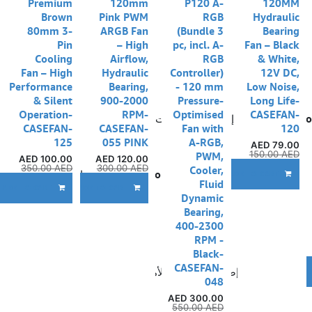
Premium
120mm
P120 A-
120MM
Brown
Pink PWM
RGB
Hydraulic
80mm 3-
ARGB Fan
(Bundle 3
Bearing
Pin
– High
pc, incl. A-
Fan – Black
Cooling
Airflow,
RGB
& White,
Fan – High
Hydraulic
Controller)
12V DC,
Performance
Bearing,
- 120 mm
Low Noise,
& Silent
900-2000
Pressure-
Long Life-
Operation-
RPM-
Optimised
CASEFAN-
Co
إضافة إلى قائمة الأمنيات
CASEFAN-
CASEFAN-
Fan with
120
125
055 PINK
A-RGB,
AED
79.00
150.00
AED
PWM,
AED
100.00
AED
120.00
350.00
AED
300.00
AED
Cooler,
Compare
إضافة إلى قائمة الأمنيات
ADD TO CART
Fluid
إضا
ADD TO CART
ADD TO CART
Dynamic
Bearing,
400-2300
RPM -
Black-
CASEFAN-
إضافة إلى قائمة الأمنيات
A
048
AED
300.00
550.00
AED