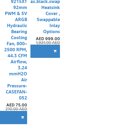
9215XT
chromax.black.swap
92mm
Heatsink
PWM & 5V
Cover ,
ARGB
Swappable
Hydraulic
Inlay
Bearing
Options
Cooling
AED
999.00
1,931.00
AED
Fan, 800–
2500 RPM,
mpare
ADD TO CART
44.3 CFM
Airflow,
3.24
mmH2O
Air
Pressure-
CASEFAN-
052
AED
75.00
210.00
AED
DD TO CART