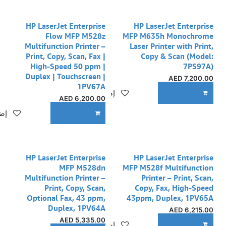
HP LaserJet Enterprise
HP LaserJet Enterprise
Flow MFP M528z
MFP M635h Monochrome
Multifunction Printer –
Laser Printer with Print,
Print, Copy, Scan, Fax |
Copy & Scan (Model:
High-Speed 50 ppm |
7PS97A)
Duplex | Touchscreen |
AED
7,200.00
1PV67A
إضافة إلى قائمة الأمنيات
ADD TO CART
AED
6,200.00
إضا
ADD TO CART
HP LaserJet Enterprise
HP LaserJet Enterprise
MFP M528dn
MFP M528f Multifunction
Multifunction Printer –
Printer – Print, Scan,
Print, Copy, Scan,
Copy, Fax, High-Speed
Optional Fax, 43 ppm,
43ppm, Duplex, 1PV65A
Duplex, 1PV64A
AED
6,215.00
AED
5,335.00
إضافة إلى قائمة الأمنيات
ADD TO CART