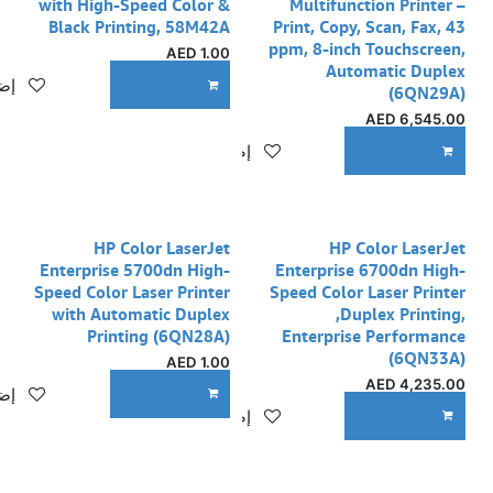
with High-Speed Color &
Multifunction Printer –
Black Printing, 58M42A
Print, Copy, Scan, Fax, 43
ppm, 8-inch Touchscreen,
AED
1.00
Automatic Duplex
إضا
ADD TO CART
(6QN29A)
AED
6,545.00
إضافة إلى قائمة الأمنيات
ADD TO CART
نفدت الكمية
HP Color LaserJet
HP Color LaserJet
Enterprise 5700dn High-
Enterprise 6700dn High-
Speed Color Laser Printer
Speed Color Laser Printer
with Automatic Duplex
,Duplex Printing,
Printing (6QN28A)
Enterprise Performance
(6QN33A)
AED
1.00
AED
4,235.00
إضا
ADD TO CART
إضافة إلى قائمة الأمنيات
ADD TO CART