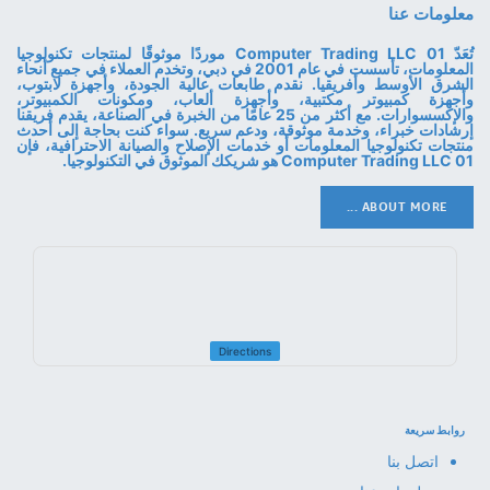
معلومات عنا
تُعَدّ 01 Computer Trading LLC موردًا موثوقًا لمنتجات تكنولوجيا
المعلومات، تأسست في عام 2001 في دبي، وتخدم العملاء في جميع أنحاء
الشرق الأوسط وأفريقيا. نقدم طابعات عالية الجودة، وأجهزة لابتوب،
وأجهزة كمبيوتر مكتبية، وأجهزة ألعاب، ومكونات الكمبيوتر،
والإكسسوارات. مع أكثر من 25 عامًا من الخبرة في الصناعة، يقدم فريقنا
إرشادات خبراء، وخدمة موثوقة، ودعم سريع. سواء كنت بحاجة إلى أحدث
منتجات تكنولوجيا المعلومات أو خدمات الإصلاح والصيانة الاحترافية، فإن
01 Computer Trading LLC هو شريكك الموثوق في التكنولوجيا.
ABOUT MORE ...
Directions
روابط سريعة
اتصل بنا