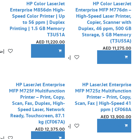
HP Color LaserJet
HP Color LaserJet
Enterprise M856dn High-
Enterprise MFP M776dn –
Speed Color Printer | Up
High-Speed Laser Printer,
to 56 ppm | Duplex
Copier, Scanner with
Printing | 1.5 GB Memory
Duplex, 46 ppm, 500 GB
T3U51A
Storage, 5 GB Memory
(T3U55A)
AED
11,220.00
AED
11,275.00
إضا
ADD TO CART
إضافة إلى قائمة الأمنيات
ADD TO CART
HP LaserJet Enterprise
HP LaserJet Enterprise
MFP M725f Multifunction
MFP M725z Multifunction
Printer – Print, Copy,
Printer – Print, Copy,
Scan, Fax, Duplex, High-
Scan, Fax | High-Speed 41
Speed Laser, Network
ppm | CF068A
Ready, Touchscreen, 87.1
AED
13,900.00
kg (CF067A)
إضافة إلى قائمة الأمنيات
ADD TO CART
AED
12,375.00
إضا
ADD TO CART