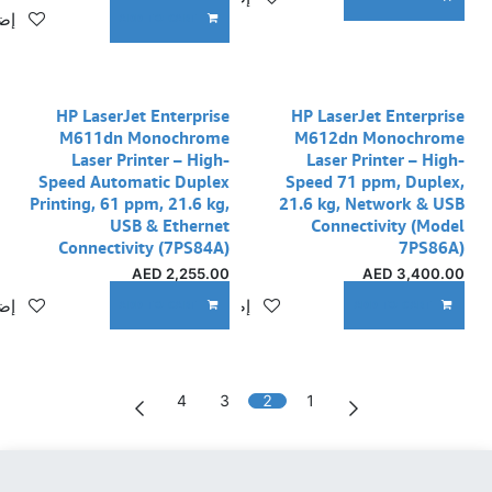
إضا
ADD TO CART
HP LaserJet Enterprise
HP LaserJet Enterprise
M611dn Monochrome
M612dn Monochrome
Laser Printer – High-
Laser Printer – High-
Speed Automatic Duplex
Speed 71 ppm, Duplex,
Printing, 61 ppm, 21.6 kg,
21.6 kg, Network & USB
USB & Ethernet
Connectivity (Model
Connectivity (7PS84A)
7PS86A)
AED
2,255.00
AED
3,400.00
إضافة إلى قائمة الأمنيات
إضا
ADD TO CART
ADD TO CART
4
3
2
1