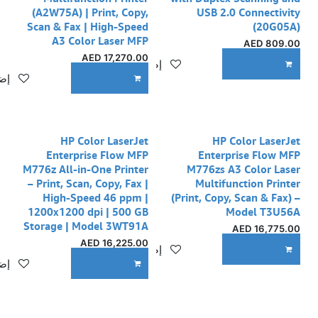
(A2W75A) | Print, Copy,
USB 2.0 Connectivity
Scan & Fax | High-Speed
(20G05A)
A3 Color Laser MFP
AED
809.00
AED
17,270.00
إضافة إلى قائمة الأمنيات
ADD TO CART
إضا
ADD TO CART
HP Color LaserJet
HP Color LaserJet
Enterprise Flow MFP
Enterprise Flow MFP
M776z All-in-One Printer
M776zs A3 Color Laser
– Print, Scan, Copy, Fax |
Multifunction Printer
High-Speed 46 ppm |
(Print, Copy, Scan & Fax) –
1200x1200 dpi | 500 GB
Model T3U56A
Storage | Model 3WT91A
AED
16,775.00
AED
16,225.00
إضافة إلى قائمة الأمنيات
ADD TO CART
إضا
ADD TO CART