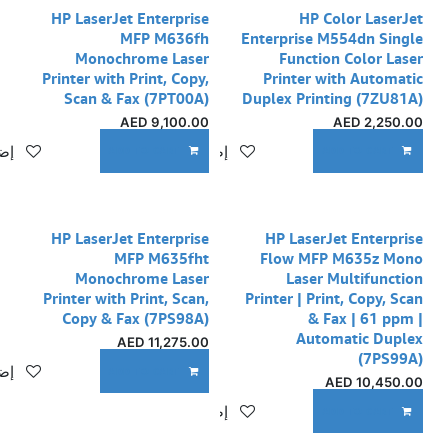
HP LaserJet Enterprise
HP Color LaserJet
MFP M636fh
Enterprise M554dn Single
Monochrome Laser
Function Color Laser
Printer with Print, Copy,
Printer with Automatic
Scan & Fax (7PT00A)
Duplex Printing (7ZU81A)
AED
9,100.00
AED
2,250.00
إضافة إلى قائمة الأمنيات
إضا
ADD TO CART
ADD TO CART
HP LaserJet Enterprise
HP LaserJet Enterprise
MFP M635fht
Flow MFP M635z Mono
Monochrome Laser
Laser Multifunction
Printer with Print, Scan,
Printer | Print, Copy, Scan
Copy & Fax (7PS98A)
& Fax | 61 ppm |
Automatic Duplex
AED
11,275.00
(7PS99A)
إضا
ADD TO CART
AED
10,450.00
إضافة إلى قائمة الأمنيات
ADD TO CART