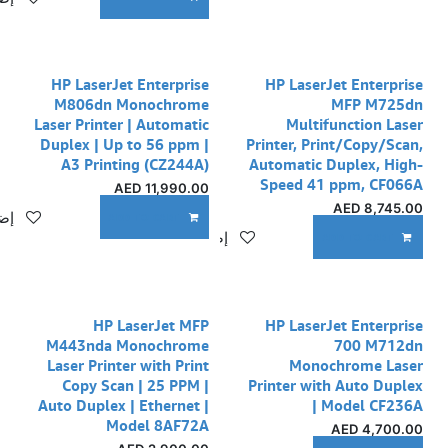
HP LaserJet Enterprise
HP LaserJet Enterprise
M806dn Monochrome
MFP M725dn
Laser Printer | Automatic
Multifunction Laser
Duplex | Up to 56 ppm |
Printer, Print/Copy/Scan,
A3 Printing (CZ244A)
Automatic Duplex, High-
Speed 41 ppm, CF066A
AED
11,990.00
AED
8,745.00
إضا
ADD TO CART
إضافة إلى قائمة الأمنيات
ADD TO CART
نفدت الكمية
HP LaserJet MFP
HP LaserJet Enterprise
M443nda Monochrome
700 M712dn
Laser Printer with Print
Monochrome Laser
Copy Scan | 25 PPM |
Printer with Auto Duplex
Auto Duplex | Ethernet |
| Model CF236A
Model 8AF72A
AED
4,700.00