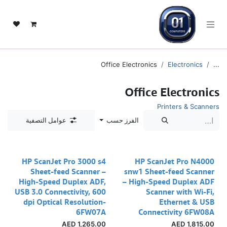
خطي للذهاب إلى المحتوى
Office Electronics
Electronics
...
Office Electronics
Printers & Scanners
الفرز حسب
عوامل التصفية
HP ScanJet Pro 3000 s4
HP ScanJet Pro N4000
Sheet-feed Scanner –
snw1 Sheet-feed Scanner
High-Speed Duplex ADF,
– High-Speed Duplex ADF
USB 3.0 Connectivity, 600
Scanner with Wi-Fi,
dpi Optical Resolution-
Ethernet & USB
6FW07A
Connectivity 6FW08A
AED
1,265.00
AED
1,815.00