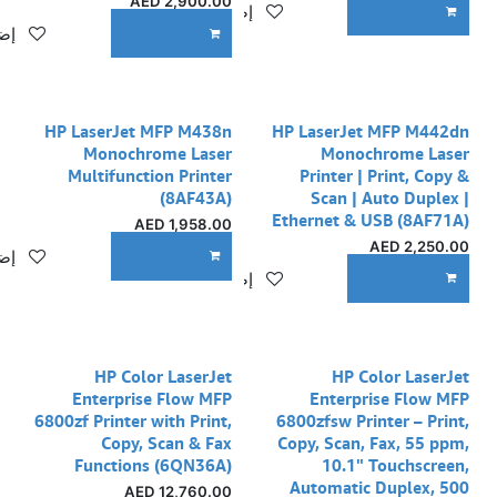
AED
2,900.00
إضافة إلى قائمة الأمنيات
ADD TO CART
إضا
ADD TO CART
نفدت الكمية
HP LaserJet MFP M438n
HP LaserJet MFP M442dn
Monochrome Laser
Monochrome Laser
Multifunction Printer
Printer | Print, Copy &
(8AF43A)
Scan | Auto Duplex |
Ethernet & USB (8AF71A)
AED
1,958.00
AED
2,250.00
إضا
ADD TO CART
إضافة إلى قائمة الأمنيات
ADD TO CART
HP Color LaserJet
HP Color LaserJet
Enterprise Flow MFP
Enterprise Flow MFP
6800zf Printer with Print,
6800zfsw Printer – Print,
Copy, Scan & Fax
Copy, Scan, Fax, 55 ppm,
Functions (6QN36A)
10.1" Touchscreen,
Automatic Duplex, 500
AED
12,760.00