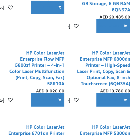
GB Storage, 6 GB RAM
إضا
ADD TO CART
6QN37A
AED
20,485.00
إضافة إلى قائمة الأمنيات
ADD TO CART
HP Color LaserJet
HP Color LaserJet
Enterprise Flow MFP
Enterprise MFP 6800dn
5800zf Printer – 4-in-1
Printer – High-Speed
Color Laser Multifunction
Laser Print, Copy, Scan &
(Print, Copy, Scan, Fax)
Optional Fax, 8-inch
58R10A
Touchscreen (6QN35A)
AED
9,020.00
AED
13,780.00
إضافة إلى قائمة الأمنيات
إضا
ADD TO CART
ADD TO CART
نفدت الكمية
نفدت الكمية
HP Color LaserJet
HP Color LaserJet
Enterprise 6701dn Printer
Enterprise MFP 5800dn