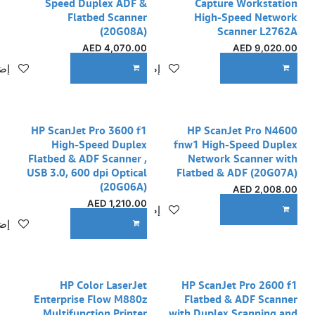
Speed Duplex ADF &
Capture Workstation
Flatbed Scanner
High-Speed Network
(20G08A)
Scanner L2762A
AED
4,070.00
AED
9,020.00
إضافة إلى قائمة الأمنيات
إضا
ADD TO CART
ADD TO CART
HP ScanJet Pro 3600 f1
HP ScanJet Pro N4600
High-Speed Duplex
fnw1 High-Speed Duplex
Flatbed & ADF Scanner ,
Network Scanner with
USB 3.0, 600 dpi Optical
Flatbed & ADF (20G07A)
(20G06A)
AED
2,008.00
AED
1,210.00
إضافة إلى قائمة الأمنيات
ADD TO CART
إضا
ADD TO CART
HP Color LaserJet
HP ScanJet Pro 2600 f1
Enterprise Flow M880z
Flatbed & ADF Scanner
Multifunction Printer
with Duplex Scanning and