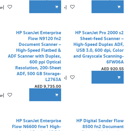
إضافة إلى قائمة الأمنيات
إضا
ADD TO CART
ADD TO CART
HP ScanJet Enterprise
HP ScanJet Pro 2000 s2
Flow N9120 fn2
Sheet-feed Scanner –
Document Scanner –
High-Speed Duplex ADF,
High-Speed Flatbed &
USB 3.0, 600 dpi, Color
ADF Scanner with Duplex,
and Grayscale Scanning-
600 ppi Optical
6FW06A
Resolution, 200-Sheet
AED
920.55
ADF, 500 GB Storage-
إضافة إلى قائمة الأمنيات
ADD TO CART
L2763A
AED
9,735.00
إضا
ADD TO CART
HP ScanJet Enterprise
HP Digital Sender Flow
Flow N6600 fnw1 High-
8500 fn2 Document